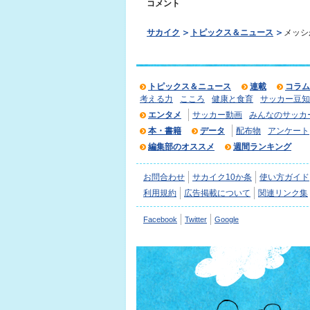
コメント
サカイク
トピックス＆ニュース
メッシ
トピックス＆ニュース
連載
コラム
考える力
こころ
健康と食育
サッカー豆知
エンタメ
サッカー動画
みんなのサッカ
本・書籍
データ
配布物
アンケート
編集部のオススメ
週間ランキング
お問合わせ
サカイク10か条
使い方ガイド
利用規約
広告掲載について
関連リンク集
Facebook
Twitter
Google