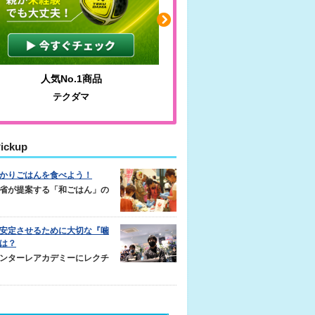
人気No.1商品
わかりやすい質問に沿っ
テクダマ
サカイクサッカーノ
ickup
かりごはんを食べよう！
省が提案する「和ごはん」の
安定させるために大切な『噛
は？
ンターレアカデミーにレクチ