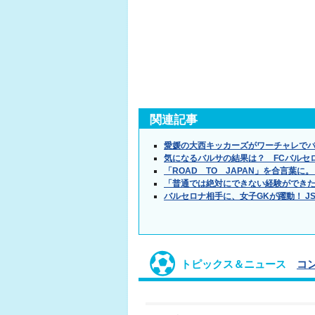
関連記事
愛媛の大西キッカーズがワーチャレで
気になるバルサの結果は？ FCバルセ
「ROAD TO JAPAN」を合言葉
「普通では絶対にできない経験ができ
バルセロナ相手に、女子GKが躍動！ J
トピックス＆ニュース
コ