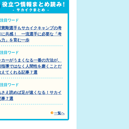
注目ワード
村憲剛選手もサカイクキャンプの考
方に共感！ 一流選手に必要な「考
る力」を育む一歩
注目ワード
ッカーがうまくなる一番の方法が、
術指導ではなく人間性を磨くことだ
教えてくれる記事７選
注目ワード
れさえ読めば足が速くなる！サカイ
記事７選
一覧へ