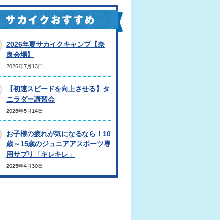
2026年夏サカイクキャンプ【奈
良会場】
2026年7月13日
【初速スピードを向上させる】タ
ニラダー講習会
2026年5月14日
お子様の疲れが気になるなら！10
歳～15歳のジュニアアスポーツ専
用サプリ「キレキレ」
2025年4月30日