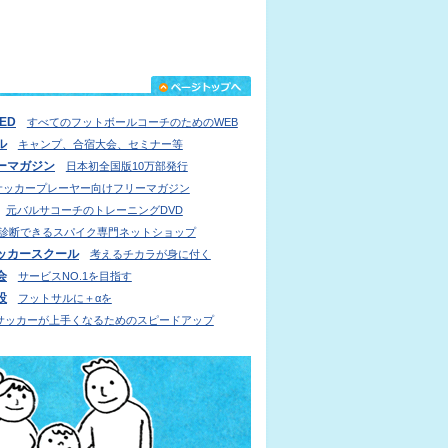
IED
すべてのフットボールコーチのためのWEB
ル
キャンプ、合宿大会、セミナー等
ーマガジン
日本初全国版10万部発行
サッカープレーヤー向けフリーマガジン
元バルサコーチのトレーニングDVD
診断できるスパイク専門ネットショップ
ッカースクール
考えるチカラが身に付く
会
サービスNO.1を目指す
設
フットサルに＋αを
サッカーが上手くなるためのスピードアップ