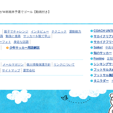
がＷ杯南米予選でゴール【動画付き】
COACH UNT
親子でチャレンジ
インタビュー
テクニック
運動能力
識
勉強と進路
サッカーを観て学ぶ
サカイクリア
ーフォト
身近な話題
サカイクフリ
Spike!
少年サッカー用語解説
中高
知のサッカー
Footing
足型
シンキングサ
メールマガジン
個人情報保護方針
リンクについて
フットサル大
サイトマップ
運営会社
フットサル施
タニラダー