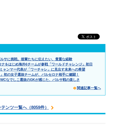
バルサに挑戦。後輩たちに伝えたい、貴重な経験
ロナをはじめ海外6チームが参戦「ワールドチャレンジ」初日
に。ミャンマー代表が「ワーチャレ」に見出す未来への希望
た」初の女子選抜チームが、バルセロナ相手に健闘！
SWCなでしこ選抜のGKが感じた、バルサ戦の楽しさ
関連記事一覧へ
ンテンツ一覧へ（8059件）