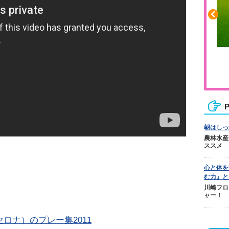
ふくらはぎの張りや疲れに
ジュニアレッグリカバリー
P
朝はしっ
農林水産
ススメ
心と体を
む力』と
川崎フロ
ャー！
ロナ）のプレー集2011