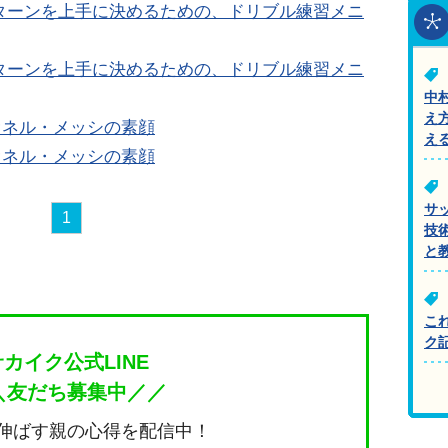
ターンを上手に決めるための、ドリブル練習メニ
ターンを上手に決めるための、ドリブル練習メニ
中
え
オネル・メッシの素顔
え
オネル・メッシの素顔
サ
1
技
と
こ
ク
サカイク公式LINE
＼友だち募集中／／
伸ばす親の心得を配信中！