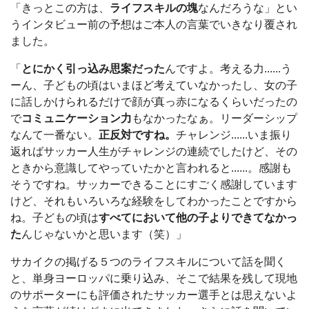
「きっとこの方は、
ライフスキルの塊
なんだろうな」とい
うインタビュー前の予想はご本人の言葉でいきなり覆され
ました。
「
とにかく引っ込み思案だった
んですよ。考える力......う
ーん、子どもの頃はいまほど考えていなかったし、女の子
に話しかけられるだけで顔が真っ赤になるくらいだったの
で
コミュニケーション力
もなかったなぁ。リーダーシップ
なんて一番ない。
正反対ですね。
チャレンジ......いま振り
返ればサッカー人生がチャレンジの連続でしたけど、その
ときから意識してやっていたかと言われると......。感謝も
そうですね。サッカーできることにすごく感謝しています
けど、それもいろいろな経験をしてわかったことですから
ね。子どもの頃は
すべてにおいて他の子よりできてなかっ
た
んじゃないかと思います（笑）」
サカイクの掲げる５つのライフスキルについて話を聞く
と、単身ヨーロッパに乗り込み、そこで結果を残して現地
のサポーターにも評価されたサッカー選手とは思えないよ