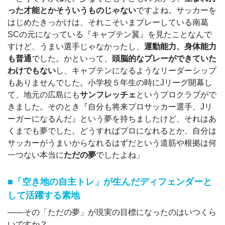
った才能とかそういうものじゃない
ですよね。サッカーを
はじめたきっかけは、それこそいまプレーしている南葛
SCの元になっている『キャプテン翼』を見たことなんで
すけど、うまい選手じゃなかったし、
運動能力、身体能力
も普通
でした。かといって、
頭脳的なプレーができていた
わけでもない
し、キャプテンになるようなリーダーシップ
もありませんでした。小学校５年生の時にJリーグ開幕し
て、地元の広島にも
サンフレッチェ
というプロクラブがで
きました。そのとき『自分も将来プロサッカー選手、Jリ
ーガーになるんだ』という夢を持ちましたけど、それはあ
くまでも夢でした。どうすればプロになれるとか、自分は
サッカーがうまいからなれるはずだという道筋や根拠は何
一つない本当に
ただの夢
でしたよね」
■「空き地の自主トレ」が生んだディフェンダーと
して活躍する素地
――その「ただの夢」が現実の目標になったのはいつくら
いですか？