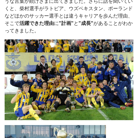
うな言葉が続けざまに出てきました。さらに話を聞いてい
くと、柴村選手がラトビア、ウズベキスタン、ポーランド
などほかのサッカー選手とは違うキャリアを歩んだ理由、
そこで
活躍できた理由
に
"計画"
と
"成長"
があることがわか
ってきました。