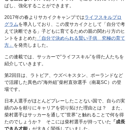
ばし、強化することができます。
2017年の春よりサカイクキャンプでは
ライフスキルプロ
グラム
を導入しており、この度サカイクとして「自分で考
えて決断できる」子どもに育てるための親の関わり方のヒ
ントをまとめた
「自分で決められる賢い子供 究極の育て
方」
を発売しました。
この連載では、サッカーで"ライフスキル"を得た人たちを
紹介していきます。
第2回目は、ラトビア、ウズベキスタン、ポーランドなど
で活躍した異色の"海外組"柴村直弥選手（南葛SC）の登
場です。
日本人選手がほとんどプレーしたことない国で、自らの実
績のみを頼りにキャリアを切り拓けた理由とは？ また、
柴村選手はサッカーを通して"世界"と触れることで何を得
たのでしょうか？ そこには柴村選手が持っていた
「成長
できる才能」
が大きく関係していました。