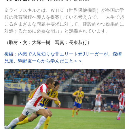
※ライフスキルとは、ＷＨＯ（世界保健機関）が各国の学
校の教育課程へ導入を提案している考え方で、「人生で起
こるさまざまな問題や要求に対して、建設的かつ効果的に
対処するために必要な能力」と定義されています。
（取材・文：大塚一樹 写真：長束恭行）
後編：内気で人見知りな非エリート元Jリーガーが、森崎
兄弟、駒野友一らから学んだこと＞＞