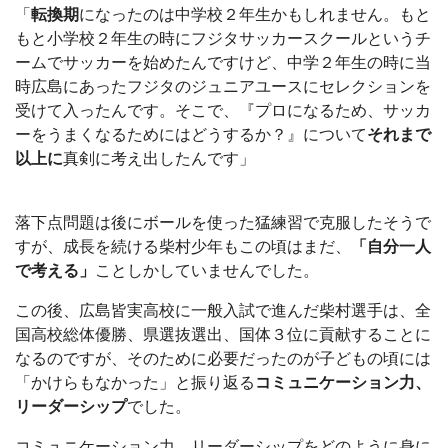
「
転換期
になったのは中学校２年生かもしれません。もと
もと小学校２年生の時にフジタサッカースクールというチ
ームでサッカーを始めたんですけど、中学２年生の時に当
時広島にあったフジタのジュニアユースにセレクションを
受けて入ったんです。そこで、『プロになるため、サッカ
ーをうまくなるためにはどうするか？』について
それまで
以上に
真剣に考え出したんです」
落下点問題は後にボールを使った猛練習で克服したそうで
すが、成長を続ける柴村少年もこの頃はまだ、
「自分一人
で考える」
ことしかしていませんでした。
この後、広島皆実高校に一般入試で進んだ柴村選手は、全
国高校総体優勝、県選抜選出、国体３位に貢献することに
なるのですが、そのために必要だったのが子どもの頃には
「かけらもなかった」と振り返る
コミュニケーション力、
リーダーシップ
でした。
コミュニケーション力、リーダーシップをどのように身に