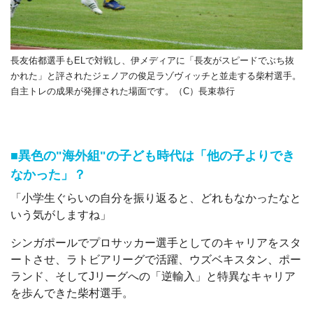
長友佑都選手もELで対戦し、伊メディアに「長友がスピードでぶち抜
かれた」と評されたジェノアの俊足ラゾヴィッチと並走する柴村選手。
自主トレの成果が発揮された場面です。（C）長束恭行
■異色の"海外組"の子ども時代は「他の子よりでき
なかった」？
「小学生ぐらいの自分を振り返ると、どれもなかったなと
いう気がしますね」
シンガポールでプロサッカー選手としてのキャリアをスタ
ートさせ、ラトビアリーグで活躍、ウズベキスタン、ポー
ランド、そしてJリーグへの「逆輸入」と特異なキャリア
を歩んできた柴村選手。