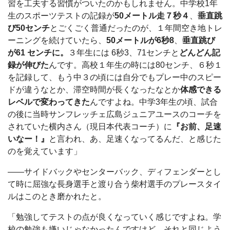
習を工夫する習慣がついたのかもしれません。中学校1年
生のスポーツテストの記録が
50メートル走７秒４
、
垂直跳
び50センチ
とごくごく普通だったのが、１年間空き地トレ
ーニングを続けていたら、
50メートルが6秒8
、
垂直跳び
が61 センチに。
３年生には 6秒3、71センチと
どんどん記
録が伸びた
んです。高校１年生の時には80センチ、６秒１
を記録して、もう中３の頃には自分でもプレー中のスピー
ドが違うなとか、滞空時間が長くなったなとか
体感できる
レベルで変わってきた
んですよね。中学3年生の頃、試合
の後に当時サンフレッチェ広島ジュニアユースのコーチを
されていた横内さん（現日本代表コーチ）に
『
お前、足速
いなー！
』
と言われ、あ、足速くなってるんだ、と感じた
のを覚えています」
――サイドバックやセンターバック、ディフェンダーとし
て時に屈強な長身選手と渡り合う柴村選手のプレースタイ
ルはこのとき磨かれたと。
「勉強してテストの点が良くなっていく感じですよね。学
校の勉強も嫌いじゃなかったんですけど、それと同じよう