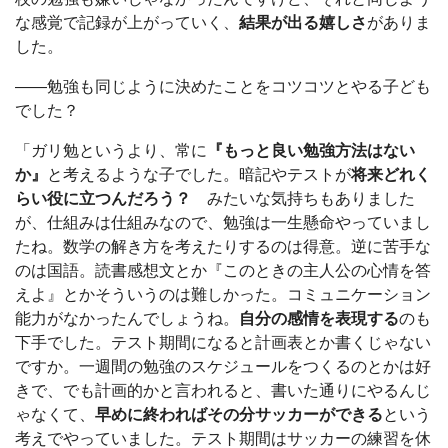
な感覚で記録が上がっていく、
結果が出る嬉しさ
がありま
した。
――勉強も同じように決めたことをコツコツとやる子ども
でした？
「ガリ勉というより、常に
『もっと良い勉強方法はない
か』
と考えるような子でした。暗記やテストが
将来どれく
らい役に立つんだろう？
みたいな気持ちもありました
が、仕組みは仕組みなので、勉強は一生懸命やっていまし
たね。数学の解き方を考えたりするのは得意。逆に苦手な
のは国語。読書感想文とか『このときの主人公の心情を答
えよ』とかそういうのは難しかった。コミュニケーション
能力がなかったんでしょうね。
自分の感情を表現する
のも
下手でした。テスト期間になると計画表とか書くじゃない
ですか。一週間の勉強のスケジュールをつくるのとかは好
きで、でも計画的かと言われると、書いた通りにやるんじ
ゃなくて、
早めに終わればその分サッカーができる
という
考えでやっていました。テスト期間はサッカーの練習を休