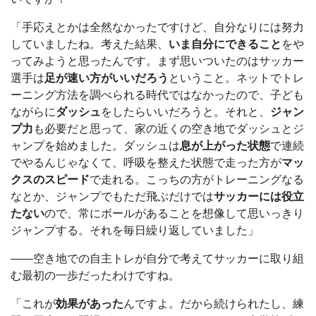
「手応えとかは全然なかったですけど、自分なりには努力
していましたね。考えた結果、
いま自分にできること
をや
ってみようと思ったんです。まず思いついたのはサッカー
選手は
足が速い方がいいだろう
ということ。ネットでトレ
ーニング方法を調べられる時代ではなかったので、子ども
ながらに
ダッシュ
をしたらいいだろうと。それと、
ジャン
プ力
も必要だと思って、家の近くの空き地でダッシュとジ
ャンプを始めました。ダッシュは
息が上がった状態
で連続
でやるんじゃなくて、呼吸を整えた状態で走った方が
マッ
クスのスピード
で走れる。こっちの方がトレーニングなる
なとか、ジャンプでもただ飛ぶだけでは
サッカーには役立
たない
ので、常にボールがあることを想像して思いっきり
ジャンプする。それを毎日繰り返していました」
――空き地での自主トレが自分で考えてサッカーに取り組
む最初の一歩だったわけですね。
「これが
効果があった
んですよ。だから続けられたし、練