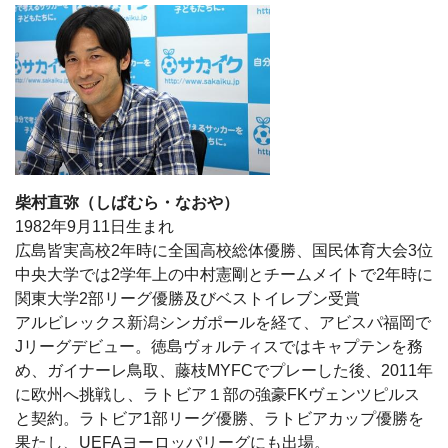
柴村直弥（しばむら・なおや）
1982年9月11日生まれ
広島皆実高校2年時に全国高校総体優勝、国民体育大会3位
中央大学では2学年上の中村憲剛とチームメイトで2年時に
関東大学2部リーグ優勝及びベストイレブン受賞
アルビレックス新潟シンガポールを経て、アビスパ福岡で
Jリーグデビュー。徳島ヴォルティスではキャプテンを務
め、ガイナーレ鳥取、藤枝MYFCでプレーした後、2011年
に欧州へ挑戦し、ラトビア１部の強豪FKヴェンツピルス
と契約。ラトビア1部リーグ優勝、ラトビアカップ優勝を
果たし、UEFAヨーロッパリーグにも出場。