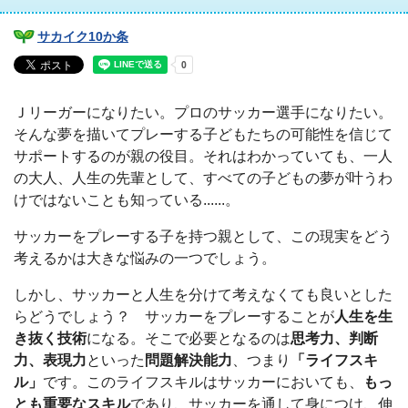
サカイク10か条
Ｊリーガーになりたい。プロのサッカー選手になりたい。
そんな夢を描いてプレーする子どもたちの可能性を信じて
サポートするのが親の役目。それはわかっていても、一人
の大人、人生の先輩として、すべての子どもの夢が叶うわ
けではないことも知っている......。
サッカーをプレーする子を持つ親として、この現実をどう
考えるかは大きな悩みの一つでしょう。
しかし、サッカーと人生を分けて考えなくても良いとした
らどうでしょう？ サッカーをプレーすることが
人生を生
き抜く技術
になる。そこで必要となるのは
思考力、判断
力、表現力
といった
問題解決能力
、つまり
「ライフスキ
ル」
です。このライフスキルはサッカーにおいても、
もっ
とも重要なスキル
であり、サッカーを通して身につけ、伸