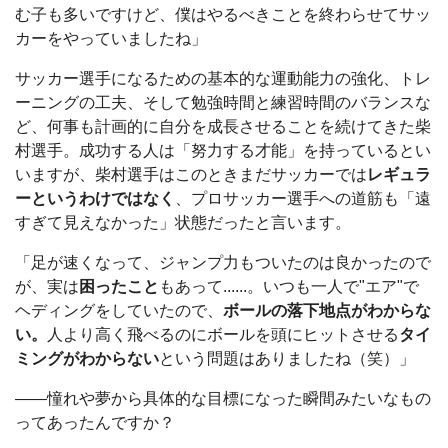
む子も多いですけど、僕はやるべきことを終わらせてサッ
カーをやっていましたね」
サッカー選手になるための基本的な運動能力の強化、トレ
ーニングの工夫、そして勉強時間と練習時間のバランスな
ど、何事も計画的に自分を成長させることを続けてきた柴
村選手。成功する人は「努力する才能」を持っているとい
いますが、柴村選手はこのときまだサッカーでは
レギュラ
ーというわけではなく
、プロサッカー選手への道筋も「遠
すぎて見えなかった」状態だったと言います。
「足が速くなって、ジャンプ力もついたのは良かったので
が、実は
困ったこと
もあって......。いつも一人で"エア"で
ヘディングをしていたので、
ボールの落下地点がわからな
い。
人より高く飛べるのにボールを頭にヒットさせる
タイ
ミングがわからない
という問題はありましたね（笑）」
――憧れや夢から具体的な目標になった瞬間みたいなもの
ってあったんですか？