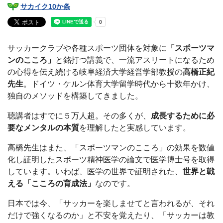
サカイク10か条
サッカークラブや各種スポーツ団体を対象に
「スポーツマ
ンのこころ」
と銘打つ講義で、一流アスリートになるため
の心得を伝え続ける岐阜経済大学経営学部教授の
高橋正紀
先生
。ドイツ・ケルン体育大学留学時代から十数年かけ、
独自のメソッドを構築してきました。
聴講者はすでに５万人超。その多くが、
成長するために必
要なメンタルの本質
を理解したと実感しています。
高橋先生はまた、「スポーツマンのこころ」の効果を数値
化し証明したスポーツ精神医学の論文で医学博士号を取得
しています。いわば、医学の世界で証明された、
世界と戦
える「こころの育成法」
なのです。
日本では今、「サッカーを楽しませてと言われるが、それ
だけで強くなるのか」と不安を覚えたり、「サッカーは教