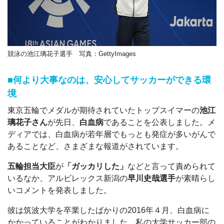
競泳の池江璃花子選手
写真：GettyImages
■何より大事なのは、安心してサッカーができる環
境
東京五輪でメダルが期待されていたトップスイマーの
池江
璃花子さん
が先日、
白血病
であることを公表しました。メ
ディアでは、白血病が若年層でもっとも発症が多いがんで
あることなど、さまざまな報道がされています。
五輪担当大臣
が
「ガッカリした」
などと言って責められて
いるなか、アルビレックス新潟の
早川史哉選手
が素晴らし
いコメントを発表しました。
彼は筑波大学を卒業したばかりの2016年４月、白血病に
かかっていることがわかりました。私の大学サッカー部の