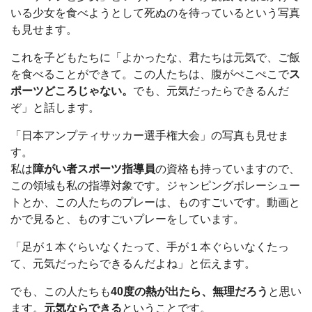
いる少女を食べようとして死ぬのを待っているという写真
も見せます。
これを子どもたちに「よかったな、君たちは元気で、ご飯
を食べることができて。この人たちは、腹がぺこぺこで
ス
ポーツどころじゃない。
でも、元気だったらできるんだ
ぞ」と話します。
「日本アンプティサッカー選手権大会」の写真も見せま
す。
私は
障がい者スポーツ指導員
の資格も持っていますので、
この領域も私の指導対象です。ジャンピングボレーシュー
トとか、この人たちのプレーは、ものすごいです。動画と
かで見ると、ものすごいプレーをしています。
「足が１本ぐらいなくたって、手が１本ぐらいなくたっ
て、元気だったらできるんだよね」と伝えます。
でも、この人たちも
40度の熱が出たら、無理だろう
と思い
ます。
元気ならできる
ということです。