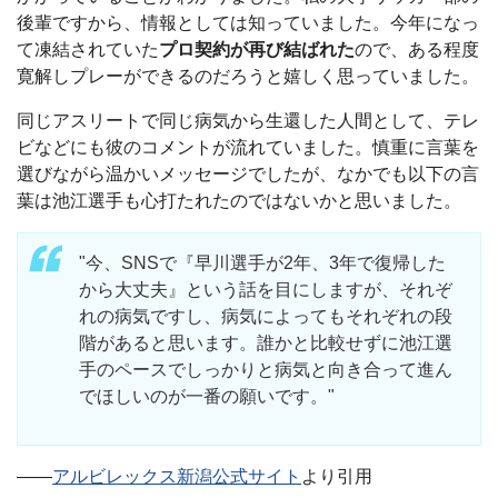
後輩ですから、情報としては知っていました。今年になっ
て凍結されていた
プロ契約が再び結ばれた
ので、ある程度
寛解しプレーができるのだろうと嬉しく思っていました。
同じアスリートで同じ病気から生還した人間として、テレ
ビなどにも彼のコメントが流れていました。慎重に言葉を
選びながら温かいメッセージでしたが、なかでも以下の言
葉は池江選手も心打たれたのではないかと思いました。
"今、SNSで『早川選手が2年、3年で復帰した
から大丈夫』という話を目にしますが、それぞ
れの病気ですし、病気によってもそれぞれの段
階があると思います。誰かと比較せずに池江選
手のペースでしっかりと病気と向き合って進ん
でほしいのが一番の願いです。"
――
アルビレックス新潟公式サイト
より引用