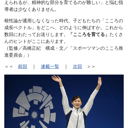
えられるが、精神的な部分を育てるのが難しい」と悩む指
導者は少なくありません。
根性論が通用しなくなった時代、子どもたちの「こころの
成長ベクトル」をどこへ、どのように伸ばすか。これから
数回にわたってお送りします。
「こころを育てる」
たくさ
んのヒントがここにあります。
（監修／高橋正紀 構成・文／「スポーツマンのこころ推
進委員会」）
＜＜
前回
｜
連載一覧
｜
次回
＞＞