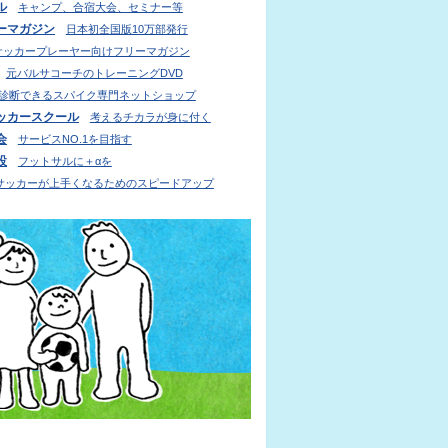
ル
キャンプ、合宿大会、セミナー等
ーマガジン
日本初全国版10万部発行
サッカープレーヤー向けフリーマガジン
元バルサコーチのトレーニングDVD
診断できるスパイク専門ネットショップ
ッカースクール
考えるチカラが身に付く
会
サービスNO.1を目指す
設
フットサルに＋αを
サッカーが上手くなるためのスピードアップ