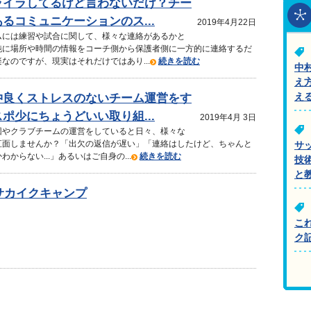
ライラしてるけど言わないだけ？チー
るコミュニケーションのス...
2019年4月22日
ムには練習や試合に関して、様々な連絡があるかと
純に場所や時間の情報をコーチ側から保護者側に一方的に連絡するだ
なのですが、現実はそれだけではあり...
続きを読む
中
え
仲良くストレスのないチーム運営をす
え
ポ少にちょうどいい取り組...
2019年4月 3日
団やクラブチームの運営をしていると日々、様々な
直面しませんか？「出欠の返信が遅い」「連絡はしたけど、ちゃんと
サ
からない...」あるいはご自身の...
続きを読む
技
と
夏サカイクキャンプ
こ
ク