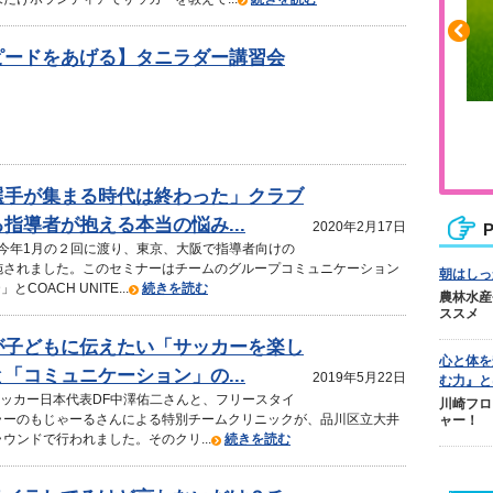
ピードをあげる】タニラダー講習会
ふくらはぎの張りや疲れに
ジュニアレッグリカバリー
選手が集まる時代は終わった」クラブ
指導者が抱える本当の悩み...
2020年2月17日
P
月と今年1月の２回に渡り、東京、大阪で指導者向けの
施されました。このセミナーはチームのグループコミュニケーション
朝はしっ
とCOACH UNITE...
続きを読む
農林水産
ススメ
が子どもに伝えたい「サッカーを楽し
心と体を
「コミュニケーション」の...
2019年5月22日
む力』と
サッカー日本代表DF中澤佑二さんと、フリースタイ
川崎フロ
ラーのもじゃーるさんによる特別チームクリニックが、品川区立大井
ャー！
ウンドで行われました。そのクリ...
続きを読む