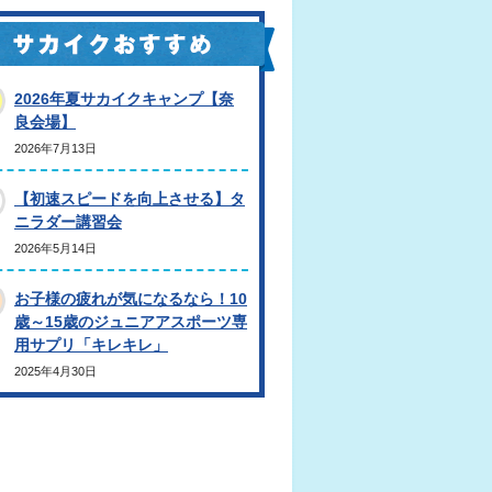
2026年夏サカイクキャンプ【奈
良会場】
2026年7月13日
【初速スピードを向上させる】タ
ニラダー講習会
2026年5月14日
お子様の疲れが気になるなら！10
歳～15歳のジュニアアスポーツ専
用サプリ「キレキレ」
2025年4月30日