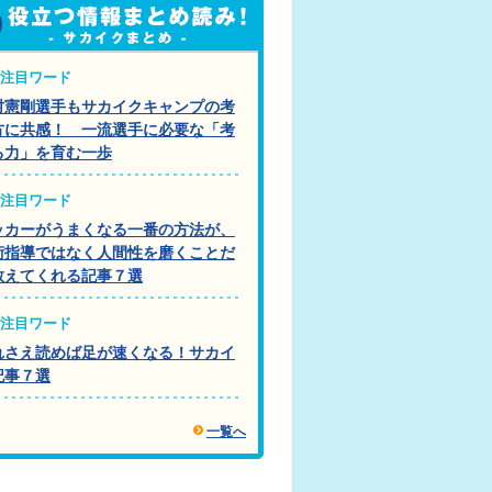
注目ワード
村憲剛選手もサカイクキャンプの考
方に共感！ 一流選手に必要な「考
る力」を育む一歩
注目ワード
ッカーがうまくなる一番の方法が、
術指導ではなく人間性を磨くことだ
教えてくれる記事７選
注目ワード
れさえ読めば足が速くなる！サカイ
記事７選
一覧へ