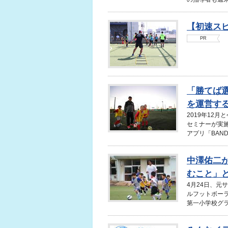
【初速ス
PR
「勝てば
を運営する
2019年12
セミナーが実
アプリ「BAND」
中澤佑二
むこと」と
4月24日、元
ルフットボー
第一小学校グラ