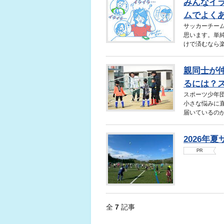
みんなイ
ムでよくあ
サッカーチー
思います。単
けで済むなら楽
親同士が
るには？ス
スポーツ少年
小さな悩みに
届いているのかわ
2026年
PR
全
7
記事