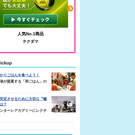
人気No.1商品
わかりやすい質問に沿っ
テクダマ
サカイクサッカーノ
ickup
かりごはんを食べよう！
省が提案する「和ごはん」の
安定させるために大切な『噛
は？
ンターレアカデミーにレクチ