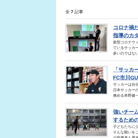
全
7
記事
コロナ禍
指導のカ
新型コロナウ
ているサッカ
多いのではない
「サッカ
FC市川GU
サッカーは自
日本サッカーの
務める幸野健一
強いチー
するため
子どもたちに
そんな願いを
の指導者も週末