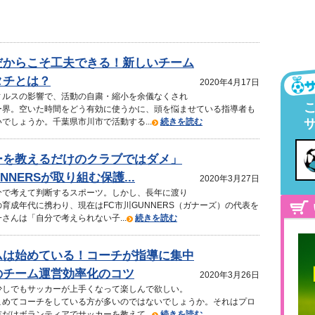
だからこそ工夫できる！新しいチーム
タチとは？
2020年4月17日
ィルスの影響で、活動の自粛・縮小を余儀なくされ
ー界。空いた時間をどう有効に使うかに、頭を悩ませている指導者も
でしょうか。千葉県市川市で活動する...
続きを読む
ーを教えるだけのクラブではダメ」
NNERSが取り組む保護...
2020年3月27日
分で考えて判断するスポーツ。しかし、長年に渡り
育成年代に携わり、現在はFC市川GUNNERS（ガナーズ）の代表を
さんは「自分で考えられない子...
続きを読む
ムは始めている！コーチが指導に集中
のチーム運営効率化のコツ
2020年3月26日
少しでもサッカーが上手くなって楽しんで欲しい。
こめてコーチをしている方が多いのではないでしょうか。それはプロ
だけボランティアでサッカーを教えて...
続きを読む