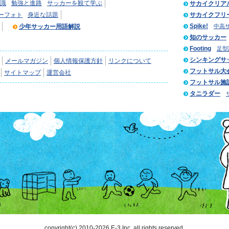
識
勉強と進路
サッカーを観て学ぶ
サカイクリア
ーフォト
身近な話題
サカイクフリ
Spike!
少年サッカー用語解説
中高
知のサッカー
Footing
足型
シンキングサ
メールマガジン
個人情報保護方針
リンクについて
フットサル大
サイトマップ
運営会社
フットサル施
タニラダー
copyright(c) 2010-2026 E-3 Inc. all rights reserved.