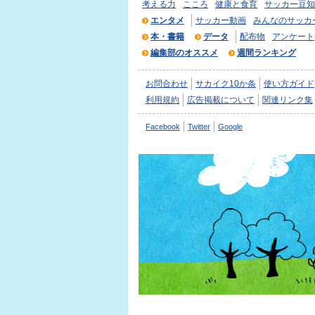
考える力
こころ
健康と食育
サッカー豆知
エンタメ
サッカー動画
みんなのサッカ
本・書籍
データ
配布物
アンケート
編集部のオススメ
週間ランキング
お問合わせ
サカイク10か条
使い方ガイド
利用規約
広告掲載について
関連リンク集
Facebook
Twitter
Google