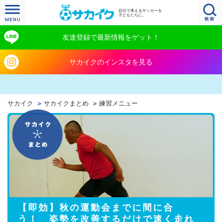
自分で考えるサッカーを
子どもたちに。
友達登録で最新情報をゲット！
サカイクのインスタを見る
サカイク
サカイクまとめ
練習メニュー
【即効】秋の運動会までに間に合
う！ 姿勢を改善するだけで速く走れ