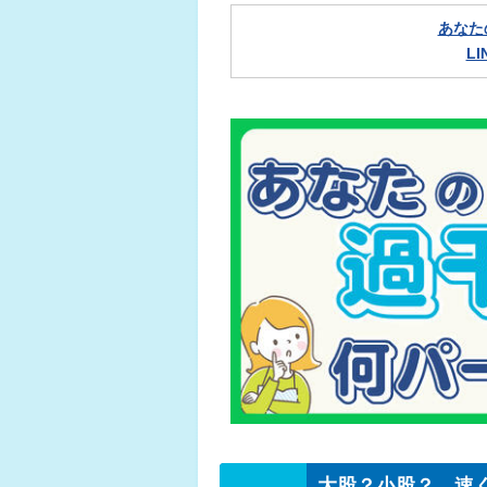
あなた
L
大股？小股？ 速