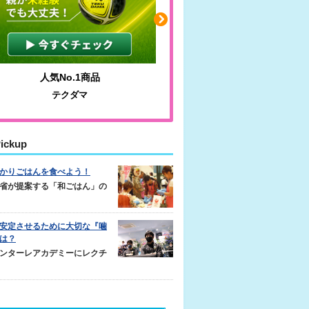
人気No.1商品
わかりやすい質問に沿っ
テクダマ
サカイクサッカーノ
ickup
かりごはんを食べよう！
省が提案する「和ごはん」の
安定させるために大切な『噛
は？
ンターレアカデミーにレクチ