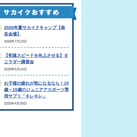
2026年夏サカイクキャンプ【奈
良会場】
2026年7月13日
【初速スピードを向上させる】タ
ニラダー講習会
2026年5月14日
お子様の疲れが気になるなら！10
歳～15歳のジュニアアスポーツ専
用サプリ「キレキレ」
2025年4月30日