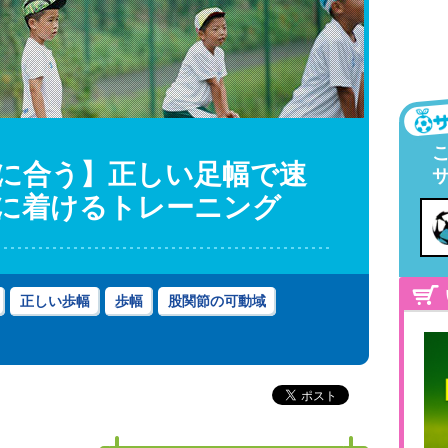
に合う】正しい足幅で速
に着けるトレーニング
正しい歩幅
歩幅
股関節の可動域