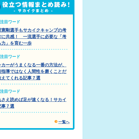
注目ワード
村憲剛選手もサカイクキャンプの考
方に共感！ 一流選手に必要な「考
る力」を育む一歩
注目ワード
ッカーがうまくなる一番の方法が、
術指導ではなく人間性を磨くことだ
教えてくれる記事７選
注目ワード
れさえ読めば足が速くなる！サカイ
記事７選
一覧へ