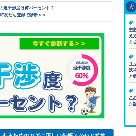
の過干渉度は何パーセント？
INE友だち登録で診断＞＞
中
え
え
サ
技
と
こ
ク
く走るためのカギは正しい歩幅とかかと接地