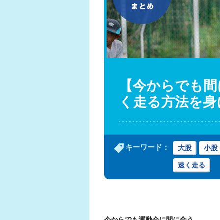
【今からでも間
く走る方法を身
キーワード：
大股
小股
速く走る
今からでも運動会に間に合う