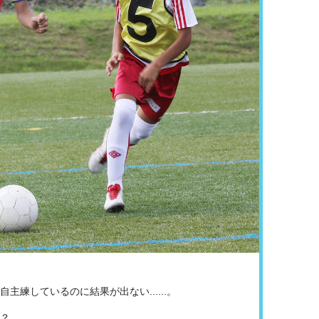
主練しているのに結果が出ない......。
？