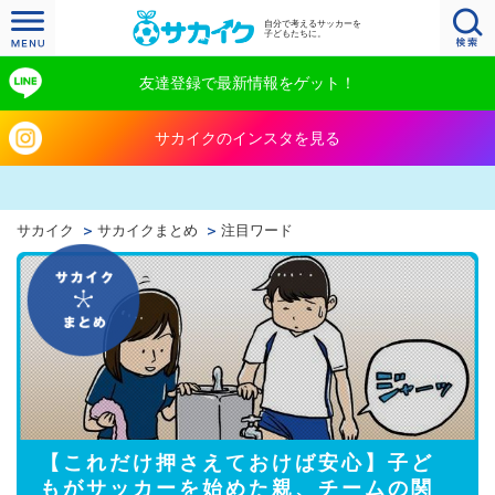
自分で考えるサッカーを
子どもたちに。
友達登録で最新情報をゲット！
サカイクのインスタを見る
サカイク
サカイクまとめ
注目ワード
【これだけ押さえておけば安心】子ど
もがサッカーを始めた親、チームの関