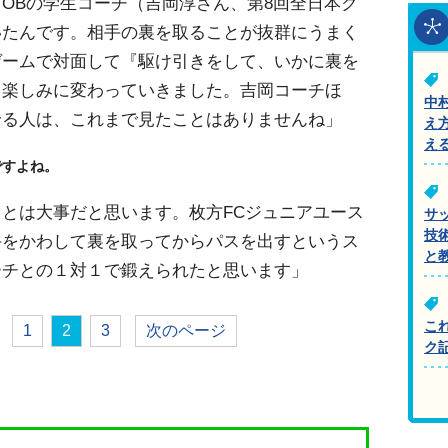
OBの学生コーチ（吉岡淳さん、第8回全日本ク
いたんです。相手の裏を取ることが抜群にうまく
ゲームで対面して『駆け引きをして、いかに裏を
ら楽しみに変わっていきました。吉岡コーチほ
中
せる人は、これまで見たことはありませんね」
え
え
ですよね。
とは大事だと思います。枚方FCジュニアユース
サ
技
手をかわして裏を取ってからパスを出すというス
と
ーチとの１対１で鍛えられたと思います」
こ
1
2
3
次のページ
ク