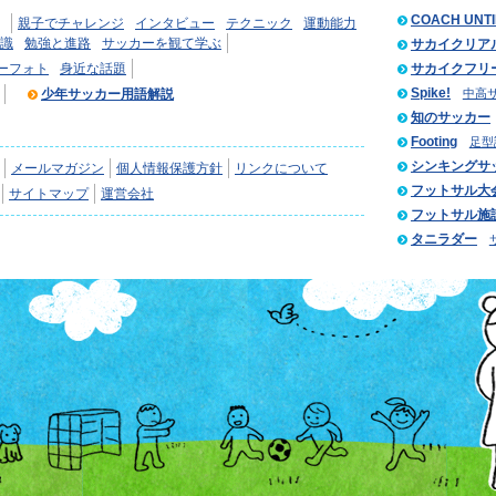
COACH UNT
親子でチャレンジ
インタビュー
テクニック
運動能力
識
勉強と進路
サッカーを観て学ぶ
サカイクリア
ーフォト
身近な話題
サカイクフリ
Spike!
少年サッカー用語解説
中高
知のサッカー
Footing
足型
シンキングサ
メールマガジン
個人情報保護方針
リンクについて
フットサル大
サイトマップ
運営会社
フットサル施
タニラダー