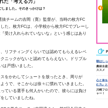
れた「考える力」
ごしました。そのきっかけは？
選抜チームの吉岡（寛）監督が、当時の枚方FC
した。枚方FCは、小学校から枚方FCでプレーし
ふくらはぎの張りや疲れに
は『受け入れられていないな』という感じはあり
ジュニアレッグリカバリー
も、リフティングくらいでは認めてもらえるレベ
P
テクニックがないと認めてもらえない。ドリブル
朝はしっ
いは戸惑いました。
農林水産
ススメ
ンスをかわしてシュートを放ったとき、周りが
心と体を
たようで、そこからは徐々に慣れていきました。
む力』と
川崎フロ
入っている選手も何人かいたので、彼らには負け
ャー！
グをしていましたね。