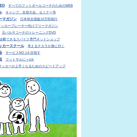
IED
すべてのフットボールコーチのためのWEB
ル
キャンプ、合宿大会、セミナー等
ーマガジン
日本初全国版10万部発行
サッカープレーヤー向けフリーマガジン
元バルサコーチのトレーニングDVD
診断できるスパイク専門ネットショップ
ッカースクール
考えるチカラが身に付く
会
サービスNO.1を目指す
設
フットサルに＋αを
サッカーが上手くなるためのスピードアップ