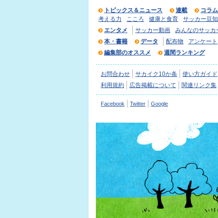
トピックス＆ニュース
連載
コラム
考える力
こころ
健康と食育
サッカー豆知
エンタメ
サッカー動画
みんなのサッカ
本・書籍
データ
配布物
アンケート
編集部のオススメ
週間ランキング
お問合わせ
サカイク10か条
使い方ガイド
利用規約
広告掲載について
関連リンク集
Facebook
Twitter
Google