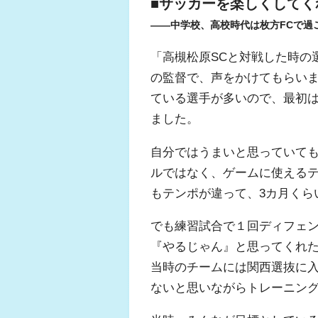
■サッカーを楽しくしてく
――中学校、高校時代は枚方FCで過
「高槻松原SCと対戦した時の
の監督で、声をかけてもらいま
ている選手が多いので、最初
ました。
自分ではうまいと思っていて
ルではなく、ゲームに使える
もテンポが違って、3カ月くら
でも練習試合で１回ディフェ
『やるじゃん』と思ってくれ
当時のチームには関西選抜に
ないと思いながらトレーニン