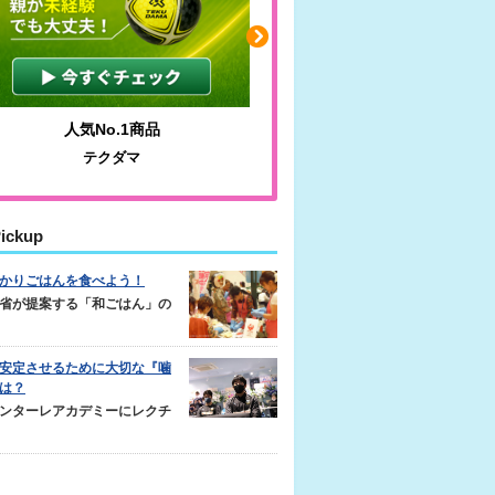
人気No.1商品
わかりやすい質問に沿っ
テクダマ
サカイクサッカーノ
ickup
かりごはんを食べよう！
省が提案する「和ごはん」の
安定させるために大切な『噛
は？
ンターレアカデミーにレクチ