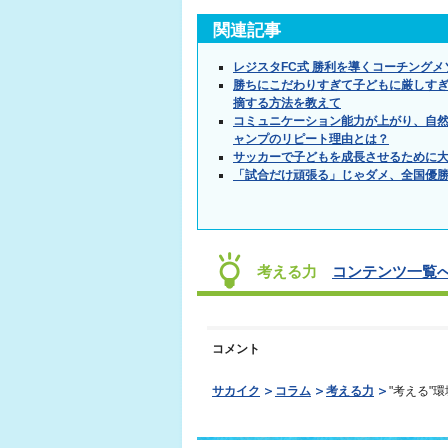
関連記事
レジスタFC式 勝利を導くコーチング
勝ちにこだわりすぎて子どもに厳しす
摘する方法を教えて
コミュニケーション能力が上がり、自
ャンプのリピート理由とは？
サッカーで子どもを成長させるために
「試合だけ頑張る」じゃダメ、全国優
考える力
コンテンツ一覧へ
コメント
サカイク
コラム
考える力
"考える"