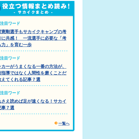
注目ワード
村憲剛選手もサカイクキャンプの考
方に共感！ 一流選手に必要な「考
る力」を育む一歩
注目ワード
ッカーがうまくなる一番の方法が、
術指導ではなく人間性を磨くことだ
教えてくれる記事７選
注目ワード
れさえ読めば足が速くなる！サカイ
記事７選
一覧へ