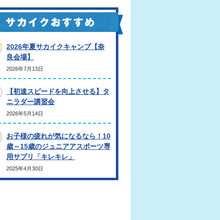
2026年夏サカイクキャンプ【奈
良会場】
2026年7月13日
【初速スピードを向上させる】タ
ニラダー講習会
2026年5月14日
お子様の疲れが気になるなら！10
歳～15歳のジュニアアスポーツ専
用サプリ「キレキレ」
2025年4月30日