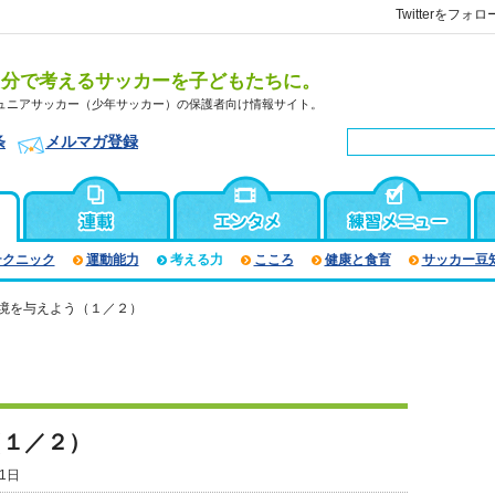
Twitterをフォロ
自分で考えるサッカーを子どもたちに。
ュニアサッカー（少年サッカー）の保護者向け情報サイト。
条
メルマガ登録
テクニック
運動能力
考える力
こころ
健康と食育
サッカー豆
環境を与えよう（１／２）
（１／２）
1日