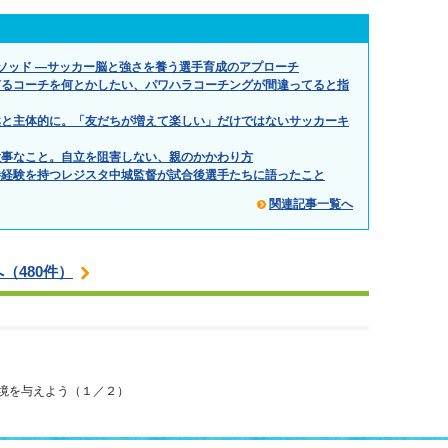
メソッド ―サッカー脳と強さを養う選手育成のアプローチ
ぎるコーチを何とかしたい、パワハラコーチングが間違ってると指
然と主体的に。「友だちが増えて楽しい」だけではないサッカーキ
大事なこと。自立を阻害しない、親のかかわり方
勝経験を持つレジスタ中城監督が試合後選手たちに語ったこと
関連記事一覧へ
（480件）
環境を与えよう（１／２）