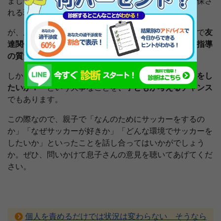
ましい。パワハラもない、楽しく、心理的な安全が確保さ
れる環境でサッカーをやってほしいと私も思います。
が、上述したように、サッカーはチームスポーツなので
友
達関係など無視できない要素
があります。
サッカーの指導
の質だけが条件ではありません。
しかしながら、逆に考えると、
どんな環境でサッカーをし
たいか？
という大事なことを
、子どもが考えるチャンス
でもあります。
この際なので、親子で「なんのためにサッカーをするの
か」「なぜサッカーが好きか」「どんな環境でサッカーを
したいか」といったことを話し合ってはいかがでしょう
か。ぜひ、問いかけて息子さんの意見を聴いてあげてくだ
さい。
個人を責めるだけでは状況は変わらない そうなら