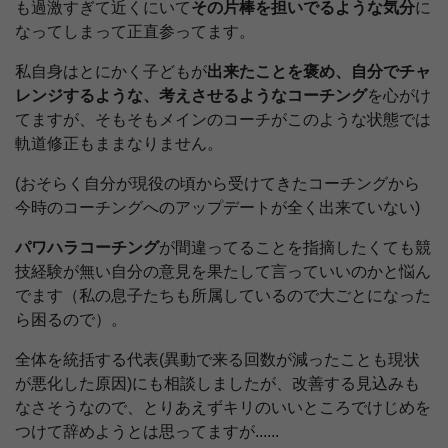
も過激すぎて近くにいて
その片棒を担いでるような気分
に
なってしまって正直参ってます。
私自身はとにかく子どもが
出来たことを褒め、自分でチャ
レンジするような、考えさせるようなコーチング
を心がけ
てますが、そもそもメインのコーチがこのような状態では
軌道修正もままなりません。
(おそらく自分が現役の頃から受けてきたコーチングから
今時のコーチングへのアップデートが全く出来ていない)
パワハラコーチング
が間違ってることを指摘したくても競
技経験が無い自分の意見を果たして言っていいのかと悩ん
でます（私の息子たちも所属しているので大ごとになった
ら困るので）。
全体を統括する代表(異動で来る回数が減ったことも現状
が悪化した原因)にも相談しましたが、改善する見込みも
なさそうなので、とりあえずキリのいいところでけじめを
つけて辞めようとは思ってますが......