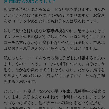
させ続けるのはどうして？
相談文を読むとあきらめムードな印象を受けます。切りの
いいところでけじめをつけてやめるとありますが、お父さ
んがコーチをやめたとしてもお子さんは残るわけです。
決して
良いとはいえない指導環境
なのに、息子さんはそこ
でプレーさせるのはどうでしょうか。正直に言うと、この
コーチの方はなかなか変われないかもしれません。であれ
ばなおさら息子さんのことを考えなくてはいけません。
私だったら、コーチをやめる前に
子どもに相談する
と思い
ます。今のチームや、コーチの指導について、自分はこう
思う。なかなか変わってくれそうにない。だから、指導を
やめようと思うけれど、君はどうしますか？ そんな質問
をすると思います。
とはいえ、12歳以下なので小学６年生。最終学年の活動に
なります。息子さんからすれば、仲間もいるでしょうしや
めづらいはずです。他のチームへ移籍するという選択も、
まだ低学年や３～４年生ならまだしも６年生ではなかなか