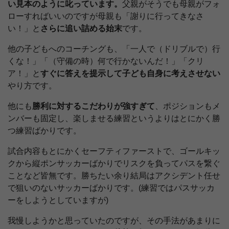
い見本のように叱っています。
父親がそうでも母親がフォ
ローすればいいのですが母親も「謝りに行ってきなさ
い！」と
さらに追い詰める始末
です。
他の子どもへのコーチングも、「一人で（ドリブルで）行
くな！」「（守備の時）何で行かないんだ！」「クリ
ア！」と
すぐに答えを提示して子ども自身に考えさせない
やり方です。
他にも
勝利に対するこだわりが強すぎて
、ポジションもメ
ンバーも固定し、楽しませる練習というよりはとにかく勝
つ練習ばかりです。
試合内容もとにかくセーフティファーストで、ゴールキッ
クから縦ポンサッカーばかりでリスクを負ってパスを繋ぐ
ことなど皆無です。勝ちたい余り結局はアクシデント任せ
で狙いのないサッカーばかりです。(練習ではパスサッカ
ーをしようとしていますが)
我慢しようかと思っていたのですが、その手法があまりに