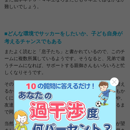
難しいでしょう。
■どんな環境でサッカーをしたいか、子ども自身が
考えるチャンスでもある
またよく読むと「息子たち」と書かれているので、このチ
ームに複数所属しているようです。そうなると、兄弟で違
うチームになれば、サポートする親御さんもいろいろと忙
しくなりそうです。
そのように多角的に見ていくと、兄弟全員でチームを替え
るか、全員残るかという選択になるでしょうか。とにもか
くにも、息子さんに「どうしたい？」と尋ねて、「いや、
友達もいるし」となったときは、そのまま中学に上がるま
で同じチームでプレーすることになりそうです。
当然ながら、子どもにとって一番いい環境にいることが望