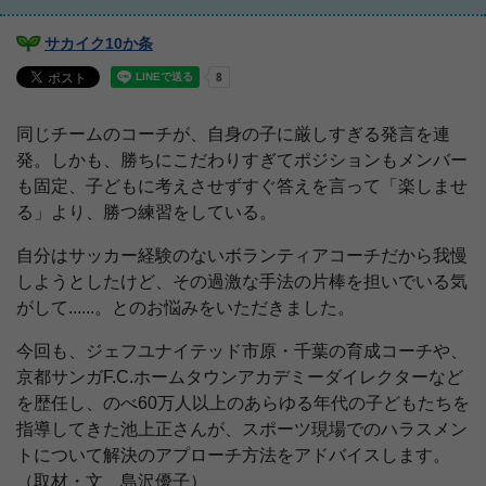
サカイク10か条
同じチームのコーチが、自身の子に厳しすぎる発言を連
発。しかも、勝ちにこだわりすぎてポジションもメンバー
も固定、子どもに考えさせずすぐ答えを言って「楽しませ
る」より、勝つ練習をしている。
自分はサッカー経験のないボランティアコーチだから我慢
しようとしたけど、その過激な手法の片棒を担いでいる気
がして......。とのお悩みをいただきました。
今回も、ジェフユナイテッド市原・千葉の育成コーチや、
京都サンガF.C.ホームタウンアカデミーダイレクターなど
を歴任し、のべ60万人以上のあらゆる年代の子どもたちを
指導してきた池上正さんが、スポーツ現場でのハラスメン
トについて解決のアプローチ方法をアドバイスします。
（取材・文 島沢優子）