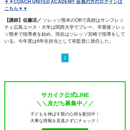
▼▼COACH UNITED ACADEMY 会員の方のログインは
こちら▼▼
【講師】佐藤涼／
ソレッソ熊本のOBで高校はサンフレッ
チェ広島ユース・大学は関西大学でプレー。卒業後ソレッ
ソ熊本で指導者を始め、現在はソレッソ宮崎で指導をして
いる。今年度は6年生担当として初監督に就任した。
1
サカイク公式LINE
＼＼友だち募集中／／
子どもを伸ばす親の心得を配信中！
大事な情報を見逃さずにチェック！