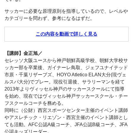
サッカーに必要な原理原則を指導しているので、レベルや
カテゴリーを問わず、参考になるはずだ。
この内容を動画で詳しく見る
【講師】金正旭／
セレッソ大阪ユースから神戸朝鮮高級学校、朝鮮大学校サ
ッカー部を卒業後、ガイナーレ鳥取、ジェフユナイテッド
市原・千葉リザーブズ、HOYO Atletico ELAN大分(現ヴェ
ルスパ大分)でプレー。現役引退後、サラリーマンを経て
2013年よりヴィッセル神戸のサッカースクールにて指導
を始め、現在ではヴィッセル神戸サッカースクール・チー
フスクールコーチを務める。
同時に（公財）西宮スポーツセンター主催のイベント講師
やアスレチック・リエゾン・西宮主催のイベント講師とし
ても活動。AFC公認A級コーチ、JFA公認B級コーチ、JFA
公認キッズリーダー。