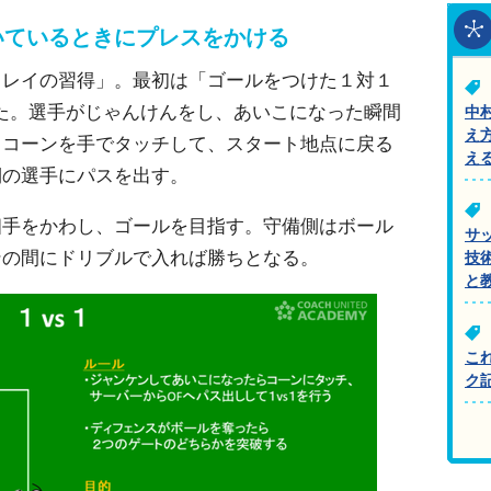
いているときにプレスをかける
ィレイの習得」。最初は「ゴールをつけた１対１
た。選手がじゃんけんをし、あいこになった瞬間
中
え
るコーンを手でタッチして、スタート地点に戻る
え
側の選手にパスを出す。
相手をかわし、ゴールを目指す。守備側はボール
サ
ンの間にドリブルで入れば勝ちとなる。
技
と
こ
ク