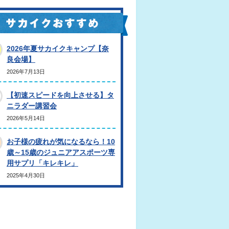
2026年夏サカイクキャンプ【奈
良会場】
2026年7月13日
【初速スピードを向上させる】タ
ニラダー講習会
2026年5月14日
お子様の疲れが気になるなら！10
歳～15歳のジュニアアスポーツ専
用サプリ「キレキレ」
2025年4月30日