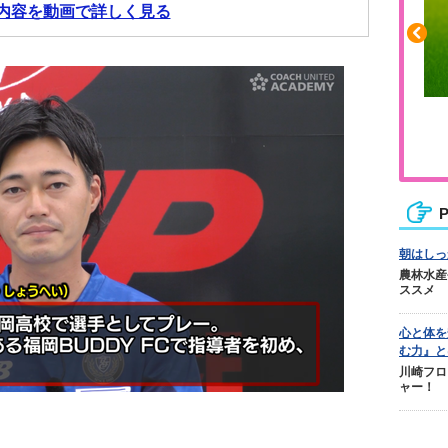
内容を動画で詳しく見る
ぎの張りや疲れに
人気No.1商品
レッグリカバリー
テクダマ
P
朝はしっ
農林水産
ススメ
心と体を
む力』と
川崎フロ
ャー！