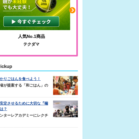
わかりやすい質問に沿って書ける
毎日の食
サカイクサッカーノート
キレ
ickup
かりごはんを食べよう！
省が提案する「和ごはん」の
安定させるために大切な『噛
は？
ンターレアカデミーにレクチ