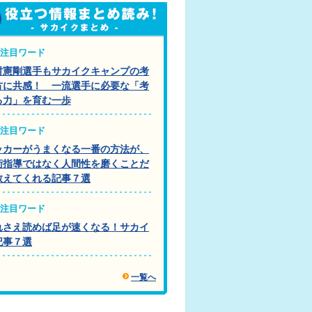
注目ワード
村憲剛選手もサカイクキャンプの考
方に共感！ 一流選手に必要な「考
る力」を育む一歩
注目ワード
ッカーがうまくなる一番の方法が、
術指導ではなく人間性を磨くことだ
教えてくれる記事７選
注目ワード
れさえ読めば足が速くなる！サカイ
記事７選
一覧へ