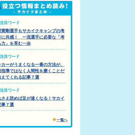
注目ワード
村憲剛選手もサカイクキャンプの考
方に共感！ 一流選手に必要な「考
る力」を育む一歩
注目ワード
ッカーがうまくなる一番の方法が、
術指導ではなく人間性を磨くことだ
教えてくれる記事７選
注目ワード
れさえ読めば足が速くなる！サカイ
記事７選
一覧へ