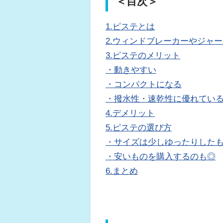
＜目次＞
1.ピステとは
2.ウィンドブレーカーやジャ
3.ピステのメリット
・動きやすい
・コンパクトになる
・撥水性・速乾性に優れてい
4.デメリット
5.ピステの選び方
・サイズは少しゆったりした
・安いものを購入するのも◎
6.まとめ