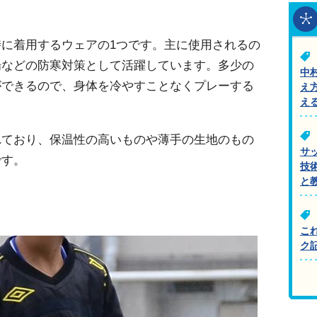
に着用するウェアの1つです。主に使用されるの
場などの防寒対策として活躍しています。多少の
中
ができるので、身体を冷やすことなくプレーする
え
え
れており、保温性の高いものや薄手の生地のもの
サ
です。
技
と
こ
ク