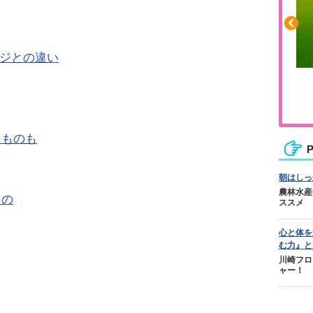
ージとの違い
ふくらはぎの張りや疲れに
ジュニアレッグリカバリー
るものも
P
朝はしっ
農林水産
もの
ススメ
心と体を
む力』と
川崎フロ
ャー！