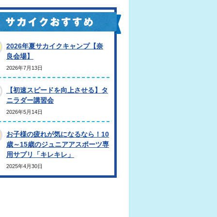
2026年夏サカイクキャンプ【奈
良会場】
2026年7月13日
【初速スピードを向上させる】タ
ニラダー講習会
2026年5月14日
お子様の疲れが気になるなら！10
歳～15歳のジュニアアスポーツ専
用サプリ「キレキレ」
2025年4月30日