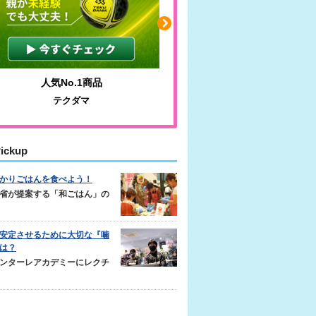
人気No.1商品
わかりやすい質問に沿っ
テクダマ
サカイクサッカーノ
ickup
かりごはんを食べよう！
省が提案する「和ごはん」の
安定させるために大切な『噛
は？
ンターレアカデミーにレクチ