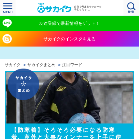
自分で考えるサッカーを
子どもたちに。
友達登録で最新情報をゲット！
サカイクのインスタを見る
サカイク
サカイクまとめ
注目ワード
【防寒着】そろそろ必要になる防寒
着、意外と大事なインナーを上手に使