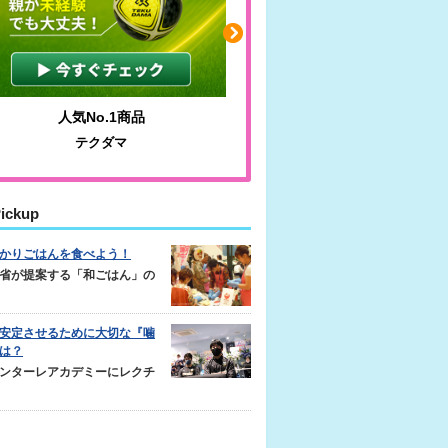
人気No.1商品
わかりやすい質問に沿っ
テクダマ
サカイクサッカーノ
ickup
かりごはんを食べよう！
省が提案する「和ごはん」の
安定させるために大切な『噛
は？
ンターレアカデミーにレクチ