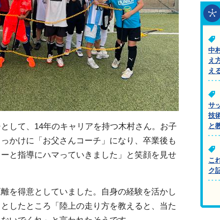
中
え
え
サ
技
チとして、
14
年のキャリアを持つ木村さん。お子
と
きっかけに「お父さんコーチ」になり、卒業後も
カーと指導にハマっていきました」と笑顔を見せ
こ
ク
距離を得意としていました。自身の経験を活かし
うとしたところ「陸上の走り方を教えると、当た