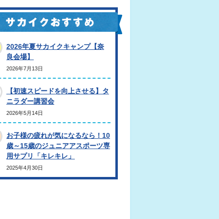
2026年夏サカイクキャンプ【奈
良会場】
2026年7月13日
【初速スピードを向上させる】タ
ニラダー講習会
2026年5月14日
お子様の疲れが気になるなら！10
歳～15歳のジュニアアスポーツ専
用サプリ「キレキレ」
2025年4月30日