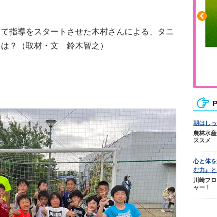
して指導をスタートさせた木村さんによる、タニ
とは？（取材・文 鈴木智之）
ふくらはぎの張りや疲れに
ジュニアレッグリカバリー
P
朝はしっ
農林水産
ススメ
心と体を
む力』と
川崎フロ
ャー！