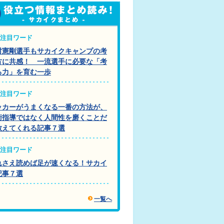
注目ワード
村憲剛選手もサカイクキャンプの考
方に共感！ 一流選手に必要な「考
る力」を育む一歩
注目ワード
ッカーがうまくなる一番の方法が、
術指導ではなく人間性を磨くことだ
教えてくれる記事７選
注目ワード
れさえ読めば足が速くなる！サカイ
記事７選
一覧へ