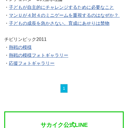
・
子どもが自主的にチャレンジするために必要なこと
・
マンＵが４対４のミニゲームを重視するのはなぜか？
・
子どもの成長を急かさない。育成にあせりは禁物
チビリンピック2011
・
熱戦の模様
・
熱戦の模様フォトギャラリー
・
応援フォトギャラリー
1
サカイク公式LINE