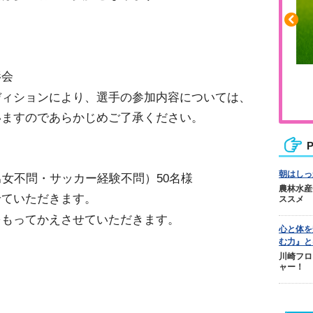
影会
ふくらはぎの張りや疲れに
ディションにより、選手の参加内容については、
ジュニアレッグリカバリー
いますのであらかじめご了承ください。
P
朝はしっ
男女不問・サッカー経験不問）50名様
農林水産
せていただきます。
ススメ
をもってかえさせていただきます。
心と体を
む力』と
川崎フロ
ャー！