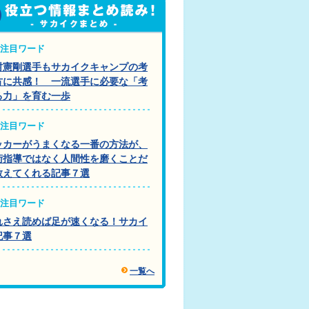
注目ワード
村憲剛選手もサカイクキャンプの考
方に共感！ 一流選手に必要な「考
る力」を育む一歩
注目ワード
ッカーがうまくなる一番の方法が、
術指導ではなく人間性を磨くことだ
教えてくれる記事７選
注目ワード
れさえ読めば足が速くなる！サカイ
記事７選
一覧へ