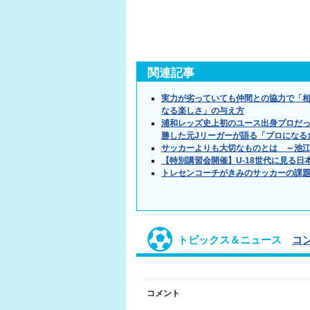
関連記事
実力が劣っていても仲間との協力で「
なる楽しさ」の与え方
浦和レッズ史上初のユース出身プロだっ
勝した元Jリーガーが語る「プロになる
サッカーよりも大切なものとは ～池
【特別講習会開催】U-18世代に見る
トレセンコーチがきみのサッカーの課
トピックス＆ニュース
コ
コメント