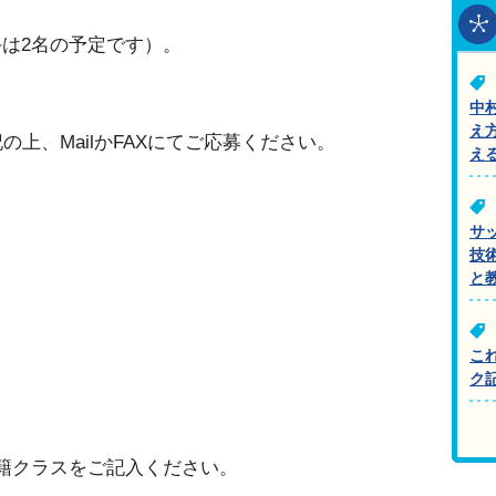
は2名の予定です）。
中
え
の上、MailかFAXにてご応募ください。
え
サ
技
と
こ
ク
籍クラスをご記入ください。