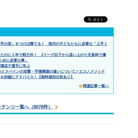
相手の逆」をつけば勝てる！ 現代の子どもたちに必要な「上手く
たのに１年で戦力外！ Jリーグ以下から這い上がり天皇杯で優
ために必要な事」
江璃花子選手に学ぶ
日本とスペインの攻撃・守備構築の違いについて／エコノメソッド
題を的確にアドバイス！【無料個別分析あり】
関連記事一覧へ
ンテンツ一覧へ（8078件）