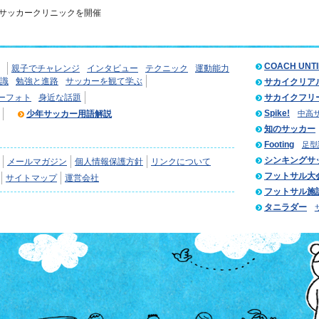
サッカークリニックを開催
COACH UNT
親子でチャレンジ
インタビュー
テクニック
運動能力
識
勉強と進路
サッカーを観て学ぶ
サカイクリア
ーフォト
身近な話題
サカイクフリ
Spike!
少年サッカー用語解説
中高
知のサッカー
Footing
足型
シンキングサ
メールマガジン
個人情報保護方針
リンクについて
フットサル大
サイトマップ
運営会社
フットサル施
タニラダー