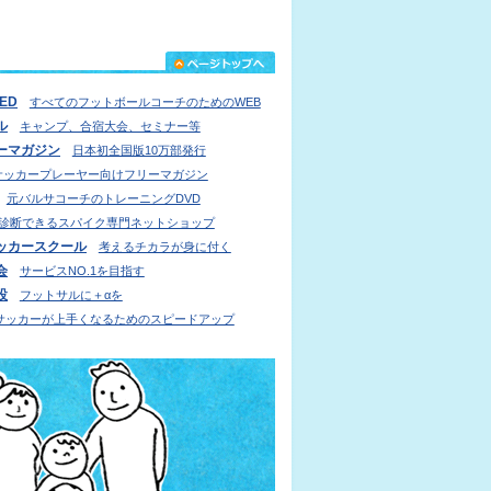
IED
すべてのフットボールコーチのためのWEB
ル
キャンプ、合宿大会、セミナー等
ーマガジン
日本初全国版10万部発行
サッカープレーヤー向けフリーマガジン
元バルサコーチのトレーニングDVD
診断できるスパイク専門ネットショップ
ッカースクール
考えるチカラが身に付く
会
サービスNO.1を目指す
設
フットサルに＋αを
サッカーが上手くなるためのスピードアップ