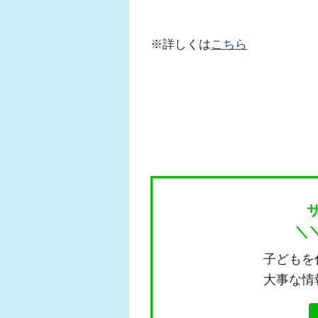
※詳しくは
こちら
＼
子どもを
大事な情