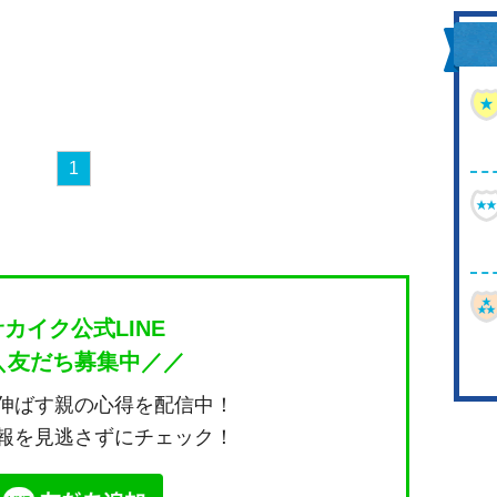
1
サカイク公式LINE
＼友だち募集中／／
伸ばす親の心得を配信中！
報を見逃さずにチェック！