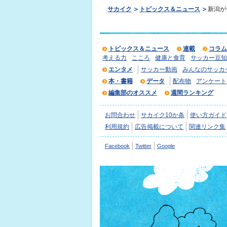
サカイク
トピックス＆ニュース
新潟が
トピックス＆ニュース
連載
コラム
考える力
こころ
健康と食育
サッカー豆知
エンタメ
サッカー動画
みんなのサッカ
本・書籍
データ
配布物
アンケート
編集部のオススメ
週間ランキング
お問合わせ
サカイク10か条
使い方ガイド
利用規約
広告掲載について
関連リンク集
Facebook
Twitter
Google