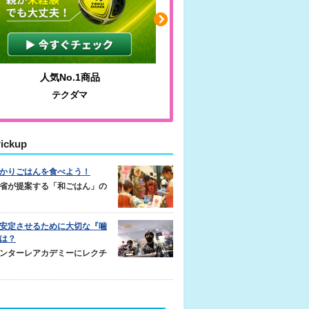
人気No.1商品
わかりやすい質問に沿っ
テクダマ
サカイクサッカーノ
ickup
かりごはんを食べよう！
省が提案する「和ごはん」の
安定させるために大切な『噛
は？
ンターレアカデミーにレクチ