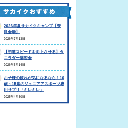
2026年夏サカイクキャンプ【奈
良会場】
2026年7月13日
【初速スピードを向上させる】タ
ニラダー講習会
2026年5月14日
お子様の疲れが気になるなら！10
歳～15歳のジュニアアスポーツ専
用サプリ「キレキレ」
2025年4月30日