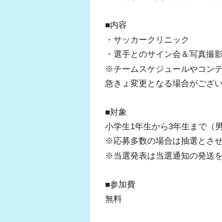
■内容
・サッカークリニック
・選手とのサイン会＆写真撮
※チームスケジュールやコン
急きょ変更となる場合がござ
■対象
小学生1年生から3年生まで（
※応募多数の場合は抽選とさ
※当選発表は当選通知の発送
■参加費
無料