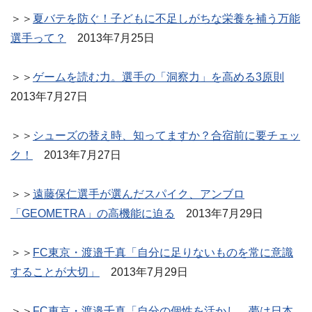
＞＞
夏バテを防ぐ！子どもに不足しがちな栄養を補う万能
選手って？
2013年7月25日
＞＞
ゲームを読む力。選手の「洞察力」を高める3原則
2013年7月27日
＞＞
シューズの替え時、知ってますか？合宿前に要チェッ
ク！
2013年7月27日
＞＞
遠藤保仁選手が選んだスパイク、アンブロ
「GEOMETRA」の高機能に迫る
2013年7月29日
＞＞
FC東京・渡邉千真「自分に足りないものを常に意識
することが大切」
2013年7月29日
＞＞
FC東京・渡邉千真「自分の個性を活かし、夢は日本