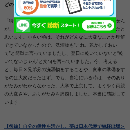
どのようなサポートを行ってくれましたか？
「特別何かをサポートしてくれたということはありません
が、３兄弟だったので、洗濯や食事の準備が大変だったと
思います。小さい頃は、それがどんなに大変なことか理解
できていなかったので、洗濯物も“これ、乾かしておい
て”と簡単に言っていましたし、翌日に乾いていないと“乾
いてないじゃん”と文句を言っていました。今、考える
と、毎日３兄弟分の洗濯物をすることや、食事の準備をす
るのは大変だったはず。でも、自宅にいる時は、そのあり
がたみがわからなかった。大学で上京して、ようやく両親
の大変さや、ありがたみを痛感しました。本当に感謝して
います」
【後編】自分の個性を活かし、夢は日本代表でW杯出場＞