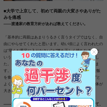
■大学で上京して、初めて両親の大変さやありがた
みを痛感
――渡邉家の教育方針があれば教えてください。
「基本的に両親はあまりうるさく言うタイプではなく、自
由にやらせてくれたと思います。幼い頃によく言われたの
は“早くお風呂に入りなさい”と“箸を正しく持ちなさい”と
いうくらい。勉強に関してはほぼ何も言われませんでし
た。それは僕ら３兄弟誰に対しても同じだったと思いま
す。後々になって、母には“あなたが兄弟の中で一番ご飯
を食べていた。出されたものは何でもよく食べていた”と
よく話していました。だから、３兄弟の中で僕が一番体が
大きくなったのかもしれません」
――渡邉選手やご兄弟がサッカーを続けることに関して、