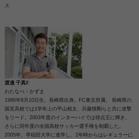
＞
渡邉 千真//
わたなべ・かずま
1986年8月10日生。長崎県出身。FC東京所属。 長崎県の
国見高校では1学年上の平山相太、兵藤慎剛らと共に攻撃
をリード。2003年度のインターハイでは得点王に輝き、
さらに同年度の全国高校サッカー選手権を制覇した。
2005年、早稲田大学に進学し、2年時からはレギュラーに