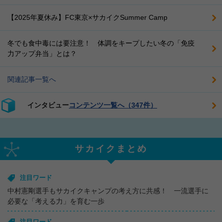
【2025年夏休み】FC東京×サカイクSummer Camp
冬でも食中毒には要注意！ 体調をキープしたい冬の「免疫
力アップ弁当」とは？
関連記事一覧へ
インタビュー
コンテンツ一覧へ（347件）
サカイクまとめ
注目ワード
中村憲剛選手もサカイクキャンプの考え方に共感！ 一流選手に
必要な「考える力」を育む一歩
注目ワード