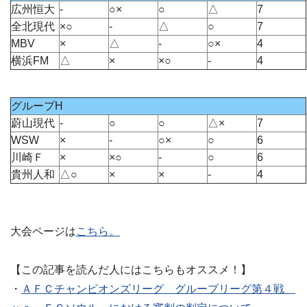
広州恒大
-
○×
○
△
7
全北現代
×○
-
△
○
7
MBV
×
△
-
○×
4
横浜FM
△
×
×○
-
4
グループH
蔚山現代
-
○
○
△×
7
WSW
×
-
○×
○
6
川崎Ｆ
×
×○
-
○
6
貴州人和
△○
×
×
-
4
大会ページは
こちら。
【この記事を読んだ人にはこちらもオススメ！】
・
ＡＦＣチャンピオンズリーグ グループリーグ第４戦