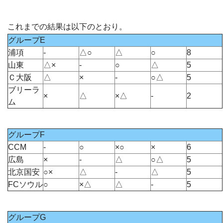
これまでの結果は以下のとおり。
グループE
浦項
-
△○
△
○
8
山東
△×
-
○
△
5
Ｃ大阪
△
×
-
○△
5
ブリーラ
×
△
×△
-
2
ム
グループF
CCM
-
○
×○
×
6
広島
×
-
△
○△
5
北京国安
○×
△
-
△
5
FCソウル
○
×△
△
-
5
グループG