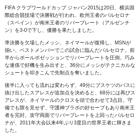
FIFA クラブワールドカップ ジャパン2015は20日、横浜国
際総合競技場で決勝戦が行われ、欧州王者のバルセロナ
（スペイン）が南米王者のリバープレート（アルゼンチ
ン）を3-0で下し、優勝を果たしました。
準決勝を欠場したメッシ、ネイマールが復帰し、MSNが
揃い、ベストメンバーでこの試合に臨んだバルセロナ。前
半からボールポゼッションでリバープレートを圧倒。巧み
な連係で好機を生み出すと、36分にメッシがテクニカルな
シュートを叩きこんで先制点を奪いました。
後半に入っても流れは変わらず、49分にブスケツのパスに
抜け出したスアレスが追加点を決めると、68分には再びス
アレスが、ネイマールのクロスを頭で合わせて3点目。守
備でも隙を見せず、守護神ブラボの好セーブもあり南米王
者を完封。攻守両面でリバープレートを上回ったバルセロ
ナが、2011年大会以来4年ぶり3度目の世界王者に輝きま
した。