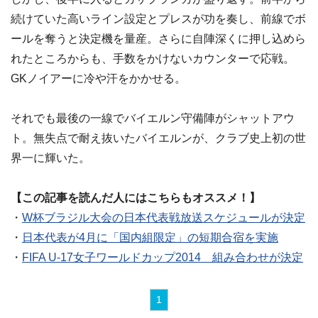
続けていた高いライン設定とプレスが功を奏し、前線でボ
ールを奪うと決定機を量産。さらに自陣深くに押し込めら
れたところからも、手数をかけないカウンターで応戦。
GKノイアーに冷や汗をかかせる。
それでも最後の一線でバイエルン守備陣がシャットアウ
ト。無失点で耐え抜いたバイエルンが、クラブ史上初の世
界一に輝いた。
【この記事を読んだ人にはこちらもオススメ！】
・
W杯ブラジル大会の日本代表戦放送スケジュールが決定
・
日本代表が4月に「国内組限定」の短期合宿を実施
・
FIFA U-17女子ワールドカップ2014 組み合わせが決定
1