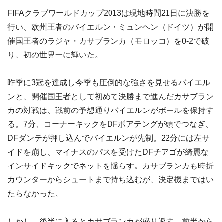
FIFAクラブワールドカップ2013は現地時間21日に決勝を
行い、欧州王者のバイエルン・ミュンヘン（ドイツ）が開
催国王者のラジャ・カサブランカ（モロッコ）を0-2で破
り、初の世界一に輝いた。
昨季に3冠を達成し今季も圧倒的な強さを見せるバイエル
ンと、開催国王者として初めて決勝まで進んだカサブラン
カの対戦は、戦前の予想通りバイエルンがボールを保持す
る。7分、コーナーキックをDFボアテングが頭でつなぎ、
DFダンテが押し込んでバイエルンが先制。22分には左サ
イドを崩し、マイナスのパスを受けたDFチアゴが綺麗な
インサイドキックでネットを揺らす。カサブランカも時折
カウンターからシュートまで持ち込むが、決定機まではい
たらなかった。
しかし、後半に入るとカサブランカが盛り返す。前半から