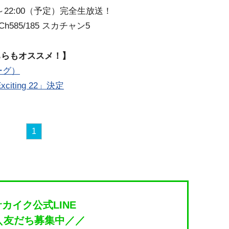
0～22:00（予定）完全生放送！
h585/185 スカチャン5
ちらもオススメ！】
ーグ）
iting 22」決定
1
サカイク公式LINE
＼友だち募集中／／