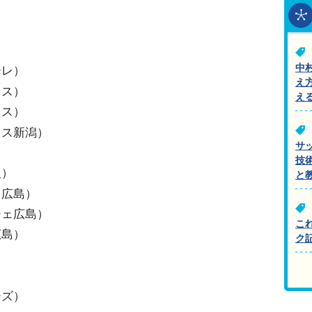
中
ーレ）
え
ノス）
え
ノス）
クス新潟）
サ
技
阪）
と
ェ広島）
チェ広島）
こ
広島）
ク
ーズ）