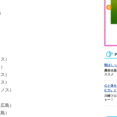
）
ふくらはぎの張りや疲れに
ジュニアレッグリカバリー
P
ノス）
朝はしっ
ス）
農林水産
ノス）
ススメ
ノス）
心と体を
リノス）
む力』と
川崎フロ
）
ャー！
ェ広島）
広島）