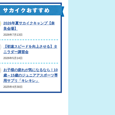
2026年夏サカイクキャンプ【奈
良会場】
2026年7月13日
【初速スピードを向上させる】タ
ニラダー講習会
2026年5月14日
お子様の疲れが気になるなら！10
歳～15歳のジュニアアスポーツ専
用サプリ「キレキレ」
2025年4月30日