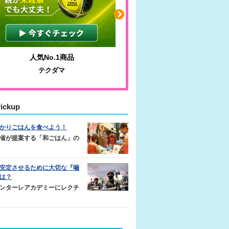
人気No.1商品
わかりやすい質問に沿っ
テクダマ
サカイクサッカーノ
ickup
かりごはんを食べよう！
省が提案する「和ごはん」の
安定させるために大切な『噛
は？
ンターレアカデミーにレクチ