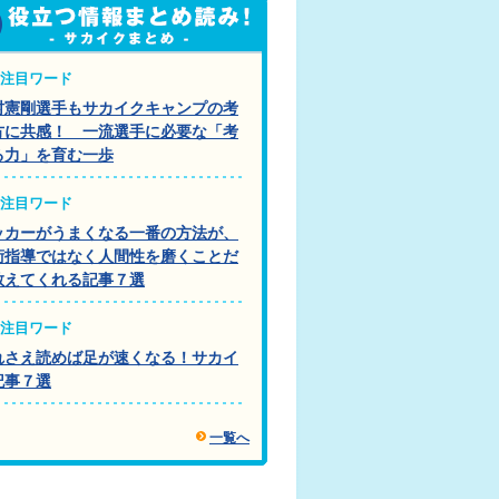
注目ワード
村憲剛選手もサカイクキャンプの考
方に共感！ 一流選手に必要な「考
る力」を育む一歩
注目ワード
ッカーがうまくなる一番の方法が、
術指導ではなく人間性を磨くことだ
教えてくれる記事７選
注目ワード
れさえ読めば足が速くなる！サカイ
記事７選
一覧へ