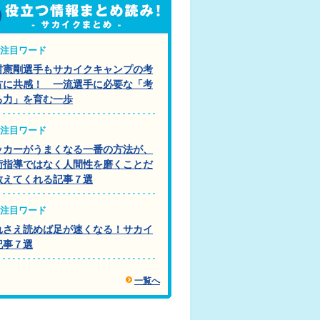
注目ワード
村憲剛選手もサカイクキャンプの考
方に共感！ 一流選手に必要な「考
る力」を育む一歩
注目ワード
ッカーがうまくなる一番の方法が、
術指導ではなく人間性を磨くことだ
教えてくれる記事７選
注目ワード
れさえ読めば足が速くなる！サカイ
記事７選
一覧へ