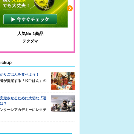
人気No.1商品
わかりやすい質問に沿っ
テクダマ
サカイクサッカーノ
ickup
かりごはんを食べよう！
省が提案する「和ごはん」の
安定させるために大切な『噛
は？
ンターレアカデミーにレクチ