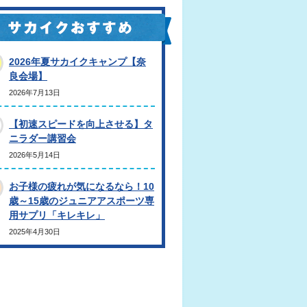
2026年夏サカイクキャンプ【奈
良会場】
2026年7月13日
【初速スピードを向上させる】タ
ニラダー講習会
2026年5月14日
お子様の疲れが気になるなら！10
歳～15歳のジュニアアスポーツ専
用サプリ「キレキレ」
2025年4月30日