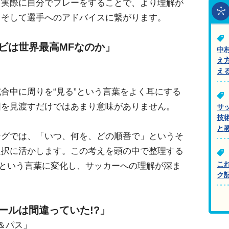
、実際に自分でプレーをすることで、より理解が
、そして選手へのアドバイスに繋がります。
ビは世界最高MFなのか」
中
え
え
合中に周りを“見る”という言葉をよく耳にする
囲を見渡すだけではあまり意味がありません。
サ
技
と
ングでは、「いつ、何を、どの順番で」というそ
選択に活かします。この考えを頭の中で整理する
こ
”という言葉に変化し、サッカーへの理解が深ま
ク
ールは間違っていた!?」
＆パス」