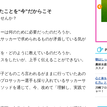
たことを“今”だからこそ
ませんか？
ふくらはぎの張りや疲れに
レーは何のために必要だったのだろうか。
ジュニアレッグリカバリー
代サッカーで求められるものが矛盾している気が
P
何を・どのように教えているのだろうか。
イスをしたいが、上手く伝えることができない。
朝はしっ
農林水産
ススメ
が子どものころ言われるがままに行っていたあの
心と体を
のプロサッカー選手も採り入れているサッカーサ
む力』と
メソッドを通じて、今、改めて「理解し、実践で
川崎フロ
ャー！
。