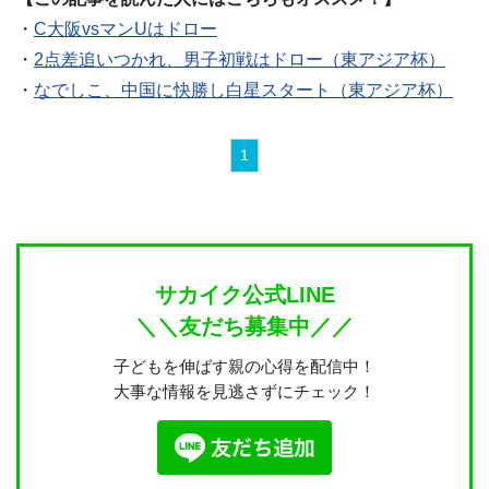
・
C大阪vsマンUはドロー
・
2点差追いつかれ、男子初戦はドロー（東アジア杯）
・
なでしこ、中国に快勝し白星スタート（東アジア杯）
1
サカイク公式LINE
＼＼友だち募集中／／
子どもを伸ばす親の心得を配信中！
大事な情報を見逃さずにチェック！