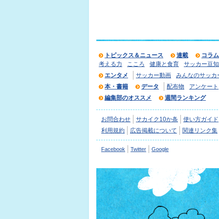
トピックス＆ニュース
連載
コラム
考える力
こころ
健康と食育
サッカー豆知
エンタメ
サッカー動画
みんなのサッカ
本・書籍
データ
配布物
アンケート
編集部のオススメ
週間ランキング
お問合わせ
サカイク10か条
使い方ガイド
利用規約
広告掲載について
関連リンク集
Facebook
Twitter
Google