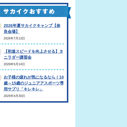
2026年夏サカイクキャンプ【奈
良会場】
2026年7月13日
【初速スピードを向上させる】タ
ニラダー講習会
2026年5月14日
お子様の疲れが気になるなら！10
歳～15歳のジュニアアスポーツ専
用サプリ「キレキレ」
2025年4月30日