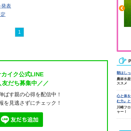
を発表
決定
1
ふくらはぎの張りや疲れに
ジュニアレッグリカバリー
P
朝はしっ
サカイク公式LINE
農林水産
＼友だち募集中／／
ススメ
伸ばす親の心得を配信中！
心と体を
む力』と
報を見逃さずにチェック！
川崎フロ
ャー！