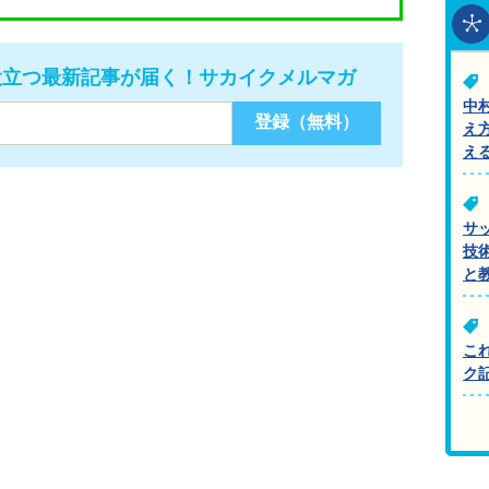
役立つ最新記事が届く！サカイクメルマガ
中
え
え
サ
技
と
こ
ク