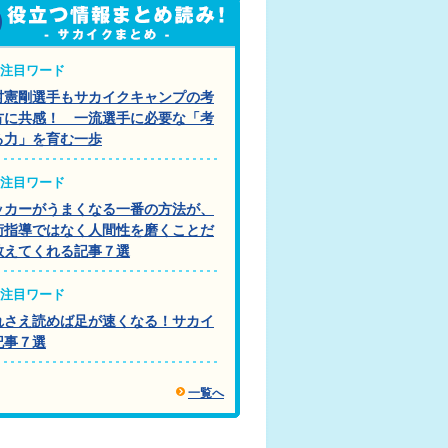
注目ワード
村憲剛選手もサカイクキャンプの考
方に共感！ 一流選手に必要な「考
る力」を育む一歩
注目ワード
ッカーがうまくなる一番の方法が、
術指導ではなく人間性を磨くことだ
教えてくれる記事７選
注目ワード
れさえ読めば足が速くなる！サカイ
記事７選
一覧へ