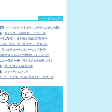
IED
すべてのフットボールコーチのためのWEB
ル
キャンプ、合宿大会、セミナー等
ーマガジン
日本初全国版10万部発行
サッカープレーヤー向けフリーマガジン
元バルサコーチのトレーニングDVD
診断できるスパイク専門ネットショップ
ッカースクール
考えるチカラが身に付く
会
サービスNO.1を目指す
設
フットサルに＋αを
サッカーが上手くなるためのスピードアップ