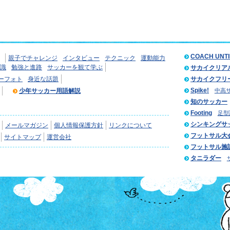
COACH UNT
親子でチャレンジ
インタビュー
テクニック
運動能力
識
勉強と進路
サッカーを観て学ぶ
サカイクリア
ーフォト
身近な話題
サカイクフリ
Spike!
少年サッカー用語解説
中高
知のサッカー
Footing
足型
シンキングサ
メールマガジン
個人情報保護方針
リンクについて
フットサル大
サイトマップ
運営会社
フットサル施
タニラダー