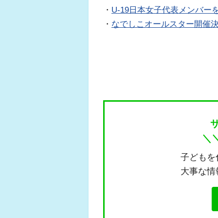
・
U-19日本女子代表メンバー
・
なでしこオールスター開催
＼
子どもを
大事な情