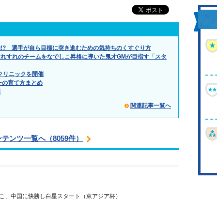
!? 選手が自ら目標に突き進むための気持ちのくすぐり方
れすれのチームをなでしこ昇格に導いた鬼才GMが目指す「スタ
クリニックを開催
ーの育て方まとめ
催
関連記事一覧へ
ンテンツ一覧へ（8059件）
こ、中国に快勝し白星スタート（東アジア杯）