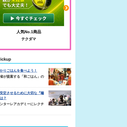
人気No.1商品
わかりやすい質問に沿っ
テクダマ
サカイクサッカーノ
ickup
かりごはんを食べよう！
省が提案する「和ごはん」の
安定させるために大切な『噛
は？
ンターレアカデミーにレクチ