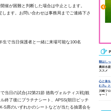
で開催が困難と判断した場合は中止とします。
に決定します。お問い合わせは事務局までご連絡下さ
ふくらはぎの張りや疲れに
ジュニアレッグリカバリー
年生で当日保護者と一緒に来場可能な100名
P
朝はしっ
農林水産
ススメ
心と体を
む力』と
川崎フロ
当日の試合(J2第21節 徳島ヴォルティス戦)観
ャー！
ル終了後にプラチナシート、APSS(朝日ピッチ
OX-S席のいずれかのシートなどが当たる抽選会を