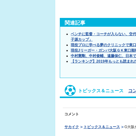
関連記事
ベンチに監督・コーチが入らない、交
子源カップ」
現役プロに学べる夢のクリニックで東口
現役Jリーガー・ガンバ大阪ＧＫ東口順
中村憲剛、中村俊輔、遠藤保仁、日本
【ランキング】2019年もっとも読まれ
トピックス＆ニュース
コ
コメント
サカイク
トピックス＆ニュース
G大阪