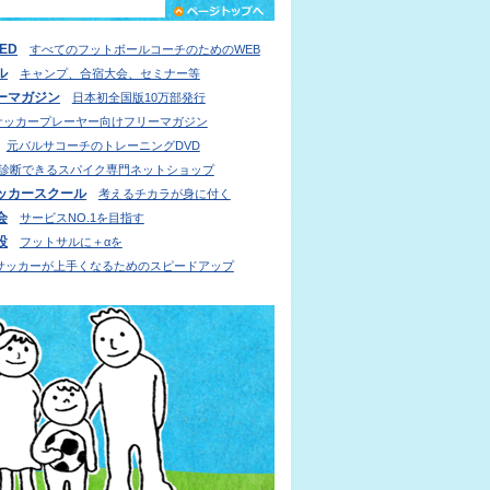
IED
すべてのフットボールコーチのためのWEB
ル
キャンプ、合宿大会、セミナー等
ーマガジン
日本初全国版10万部発行
サッカープレーヤー向けフリーマガジン
元バルサコーチのトレーニングDVD
診断できるスパイク専門ネットショップ
ッカースクール
考えるチカラが身に付く
会
サービスNO.1を目指す
設
フットサルに＋αを
サッカーが上手くなるためのスピードアップ