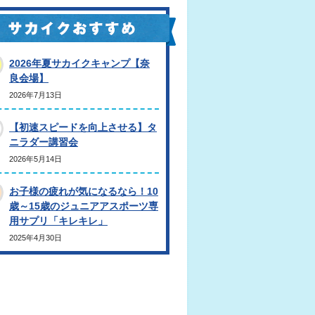
2026年夏サカイクキャンプ【奈
良会場】
2026年7月13日
【初速スピードを向上させる】タ
ニラダー講習会
2026年5月14日
お子様の疲れが気になるなら！10
歳～15歳のジュニアアスポーツ専
用サプリ「キレキレ」
2025年4月30日