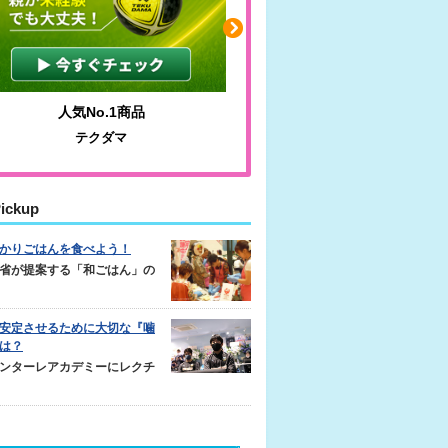
人気No.1商品
わかりやすい質問に沿っ
テクダマ
サカイクサッカーノ
ickup
かりごはんを食べよう！
省が提案する「和ごはん」の
安定させるために大切な『噛
は？
ンターレアカデミーにレクチ