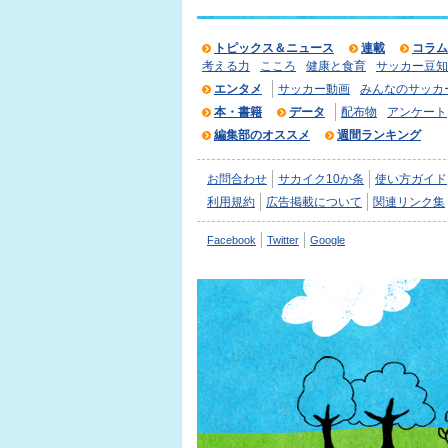
トピックス＆ニュース
連載
コラム
考える力
こころ
健康と食育
サッカー豆知
エンタメ
サッカー動画
みんなのサッカ
本・書籍
データ
配布物
アンケート
編集部のオススメ
週間ランキング
お問合わせ
サカイク10か条
使い方ガイド
利用規約
広告掲載について
関連リンク集
Facebook
Twitter
Google