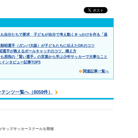
代も自分たちで要求 子どもが自分で考え動くきっかけを作る「昌
順昭選手（ガンバ大阪）が子どもたちに伝えたGKのコツ
昭選手が教えるボールキャッチのコツ、構え方
でも屈指の「賢い選手」の言葉から学ぶ少年サッカーで大事なこと
たインタビュー記事TOP5
関連記事一覧へ
ンテンツ一覧へ（8059件）
がキッズサッカースクールを開催