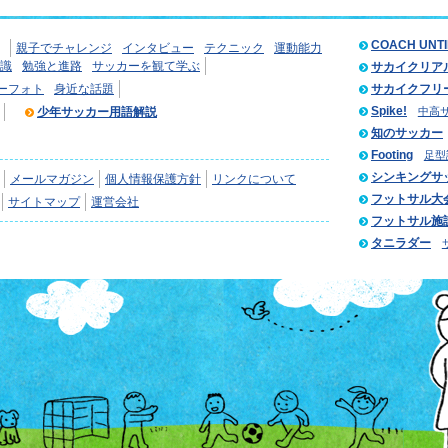
COACH UNT
親子でチャレンジ
インタビュー
テクニック
運動能力
識
勉強と進路
サッカーを観て学ぶ
サカイクリア
ーフォト
身近な話題
サカイクフリ
Spike!
少年サッカー用語解説
中高
知のサッカー
Footing
足型
シンキングサ
メールマガジン
個人情報保護方針
リンクについて
フットサル大
サイトマップ
運営会社
フットサル施
タニラダー