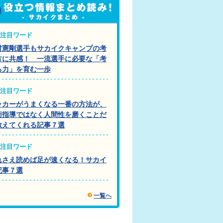
注目ワード
村憲剛選手もサカイクキャンプの考
方に共感！ 一流選手に必要な「考
る力」を育む一歩
注目ワード
ッカーがうまくなる一番の方法が、
術指導ではなく人間性を磨くことだ
教えてくれる記事７選
注目ワード
れさえ読めば足が速くなる！サカイ
記事７選
一覧へ