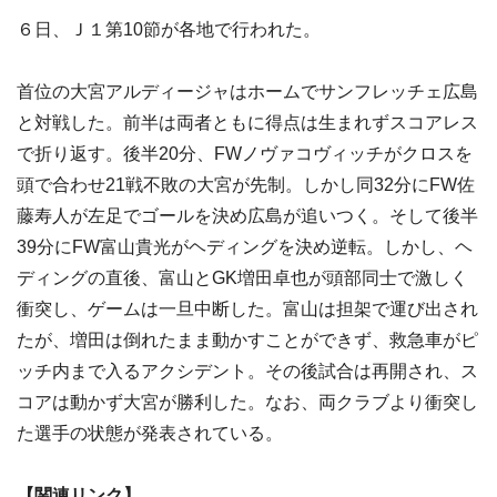
６日、Ｊ１第10節が各地で行われた。
首位の大宮アルディージャはホームでサンフレッチェ広島
と対戦した。前半は両者ともに得点は生まれずスコアレス
で折り返す。後半20分、FWノヴァコヴィッチがクロスを
頭で合わせ21戦不敗の大宮が先制。しかし同32分にFW佐
藤寿人が左足でゴールを決め広島が追いつく。そして後半
39分にFW富山貴光がヘディングを決め逆転。しかし、ヘ
ディングの直後、富山とGK増田卓也が頭部同士で激しく
衝突し、ゲームは一旦中断した。富山は担架で運び出され
たが、増田は倒れたまま動かすことができず、救急車がピ
ッチ内まで入るアクシデント。その後試合は再開され、ス
コアは動かず大宮が勝利した。なお、両クラブより衝突し
た選手の状態が発表されている。
【関連リンク】