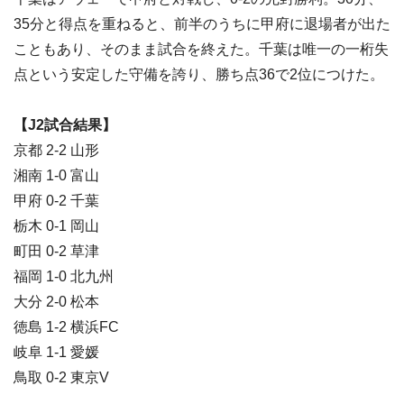
35分と得点を重ねると、前半のうちに甲府に退場者が出た
こともあり、そのまま試合を終えた。千葉は唯一の一桁失
点という安定した守備を誇り、勝ち点36で2位につけた。
【J2試合結果】
京都 2-2 山形
湘南 1-0 富山
甲府 0-2 千葉
栃木 0-1 岡山
町田 0-2 草津
福岡 1-0 北九州
大分 2-0 松本
徳島 1-2 横浜FC
岐阜 1-1 愛媛
鳥取 0-2 東京V