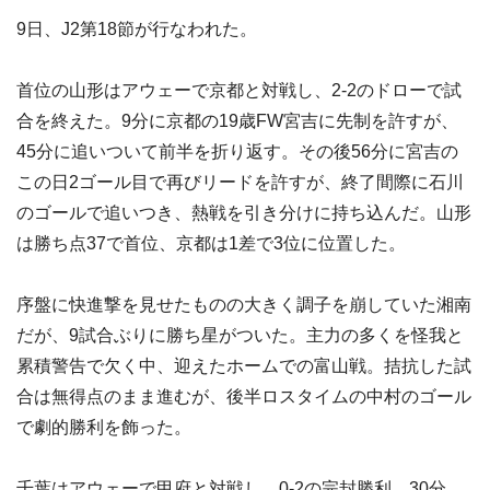
9日、J2第18節が行なわれた。
首位の山形はアウェーで京都と対戦し、2-2のドローで試
合を終えた。9分に京都の19歳FW宮吉に先制を許すが、
45分に追いついて前半を折り返す。その後56分に宮吉の
この日2ゴール目で再びリードを許すが、終了間際に石川
のゴールで追いつき、熱戦を引き分けに持ち込んだ。山形
は勝ち点37で首位、京都は1差で3位に位置した。
序盤に快進撃を見せたものの大きく調子を崩していた湘南
だが、9試合ぶりに勝ち星がついた。主力の多くを怪我と
累積警告で欠く中、迎えたホームでの富山戦。拮抗した試
合は無得点のまま進むが、後半ロスタイムの中村のゴール
で劇的勝利を飾った。
千葉はアウェーで甲府と対戦し、0-2の完封勝利。30分、