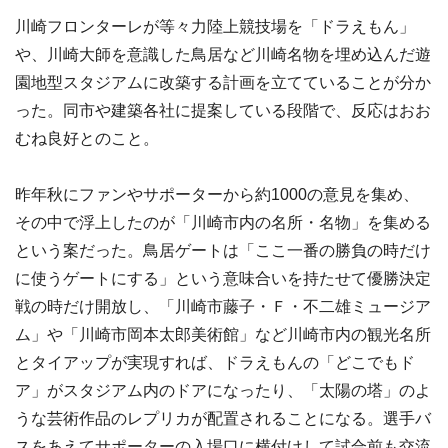
川崎フロンターレが等々力陸上競技場を「ドラえもん」
や、川崎大師を意識した鳥居など川崎名物を埋め込んだ遊
園地型スタジアムに改築する計画を立てていることが分か
った。同市や建築各社に提案している段階で、反応はおお
むね良好とのこと。
昨年秋にファンやサポーターから約1000の意見を集め、
その中で浮上したのが「川崎市内の名所・名物」を集める
という案だった。鳥居ゲートは「ここ一番の勝負の時だけ
に使うゲートにする」という意味合いを持たせて優勝決定
戦の時だけ開放し、「川崎市藤子・Ｆ・不二雄ミュージア
ム」や「川崎市岡本太郎美術館」など川崎市内の観光名所
とタイアップが実現すれば、ドラえもんの「どこでもド
ア」がスタジアム内のドアになったり、「太陽の塔」のよ
うな芸術作品のレプリカが配置されることになる。選手バ
スをあえてサポーターの入場口に横付けして試合前も交流