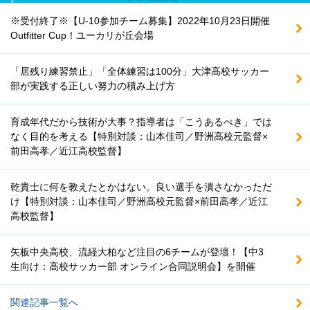
※受付終了※【U-10参加チーム募集】2022年10月23日開催
Outfitter Cup！ユーカリが丘会場
「居残り練習禁止」「全体練習は100分」大津高校サッカー
部が実践する正しい努力の積み上げ方
育成年代だから技術が大事？指導者は「こうあるべき」では
なく目的を考える【特別対談：山本佳司／野洲高校元監督×
前田高孝／近江高校監督】
乾貴士に何を教えたとかはない。良い選手を潰さなかっただ
け【特別対談：山本佳司／野洲高校元監督×前田高孝／近江
高校監督】
矢板中央高校、流経大柏など注目の6チームが登壇！【中3
生向け：高校サッカー部 オンライン合同説明会】を開催
関連記事一覧へ