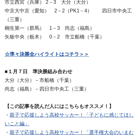
市立西宮（兵庫） 2－3 大分（大分）
中京大中京（愛知） 2－2（PK1－4） 四日市中央工
（三重）
桐生第一（群馬） 1－3 尚志（福島）
矢板中央（栃木） 0－2 市立船橋（千葉）
☆準々決勝全ハイライトはコチラ＞＞
■１月７日 準決勝組み合わせ
大分（大分）－市船橋（千葉）
尚志（福島）－四日市中央工（三重）
【この記事を読んだ人にはこちらもオススメ！】
・
親子で応援しよう高校サッカー！「子どもに感じてほし
いこと編」
・
親子で応援しよう高校サッカー！「選手権大会のいまむ