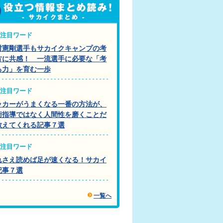
注目ワード
村憲剛選手もサカイクキャンプの考
方に共感！ 一流選手に必要な「考
る力」を育む一歩
注目ワード
ッカーがうまくなる一番の方法が、
術指導ではなく人間性を磨くことだ
教えてくれる記事７選
注目ワード
れさえ読めば足が速くなる！サカイ
記事７選
一覧へ