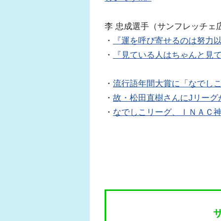
李 忠成選手（サンフレッチェ
・
『運を呼び寄せるのは努力
・
『見ている人はちゃんと見
・
流行語年間大賞に「なでし
・
故・松田直樹さんにJリーグ
・
なでしこリーグ、ＩＮＡＣ