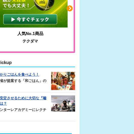
No.1商品
わかりやすい質問に沿って書ける
テクダマ
サカイクサッカーノート
ickup
かりごはんを食べよう！
省が提案する「和ごはん」の
安定させるために大切な『噛
は？
ンターレアカデミーにレクチ