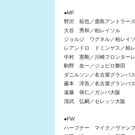
●MF
野沢 拓也／鹿島アントラー
大谷 秀和／柏レイソル
ジョルジ ワグネル／柏レイ
レアンドロ ドミンゲス／柏
中村 憲剛／川崎フロンター
駒野 友一／ジュビロ磐田
ダニルソン／名古屋グランパ
藤本 淳吾／名古屋グランパ
遠藤 保仁／ガンバ大阪
清武 弘嗣／セレッソ大阪
●FW
ハーフナー マイク／ヴァン