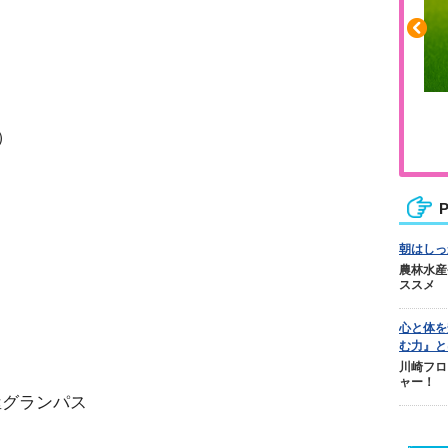
ス
ふくらはぎの張りや疲れに
人気
）
ジュニアレッグリカバリー
P
朝はしっ
農林水産
ススメ
ス
心と体を
ス
む力』と
川崎フロ
ャー！
屋グランパス
ス