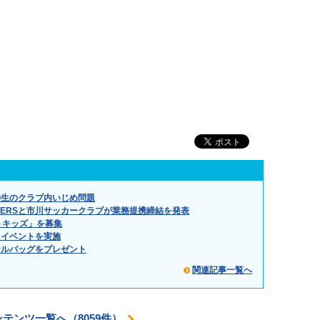
学生のクラブ内いじめ問題
NERSと市川サッカークラブが業務提携締結を発表
トキッズ」を募集
Ｒイベントを実施
ナルバッグをプレゼント
関連記事一覧へ
ンテンツ一覧へ（8059件）