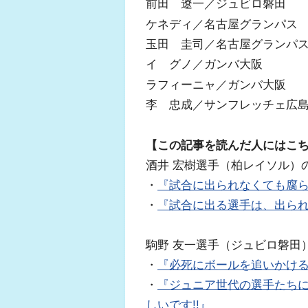
前田 遼一／ジュビロ磐田
ケネディ／名古屋グランパス
玉田 圭司／名古屋グランパ
イ グノ／ガンバ大阪
ラフィーニャ／ガンバ大阪
李 忠成／サンフレッチェ広
【この記事を読んだ人にはこ
酒井 宏樹選手（柏レイソル）
・
『試合に出られなくても腐
・
『試合に出る選手は、出ら
駒野 友一選手（ジュビロ磐田
・
『必死にボールを追いかけ
・
『ジュニア世代の選手たち
しいです!!』