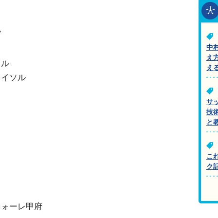
ズ
中
え
ソル
え
レイソル
レ
サ
技
ス
と
ス
こ
ク
フォーレ甲府