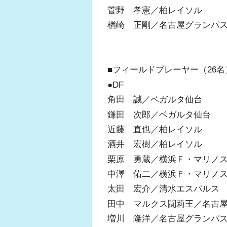
菅野 孝憲／柏レイソル
楢崎 正剛／名古屋グランパ
■フィールドプレーヤー（26名
●DF
角田 誠／ベガルタ仙台
鎌田 次郎／ベガルタ仙台
近藤 直也／柏レイソル
酒井 宏樹／柏レイソル
栗原 勇蔵／横浜Ｆ・マリノ
中澤 佑二／横浜Ｆ・マリノ
太田 宏介／清水エスパルス
田中 マルクス闘莉王／名古
増川 隆洋／名古屋グランパ