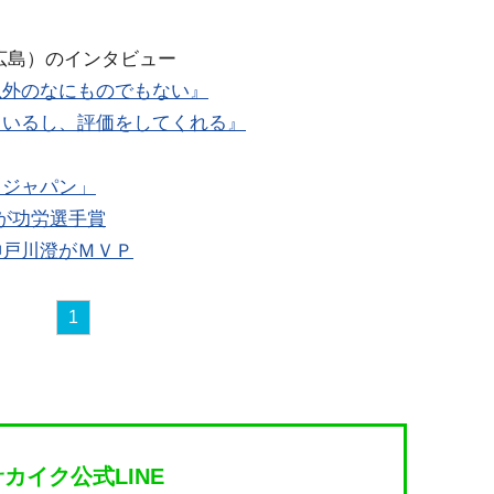
広島）のインタビュー
以外のなにものでもない』
ているし、評価をしてくれる』
こジャパン」
が功労選手賞
神戸川澄がＭＶＰ
1
サカイク公式LINE