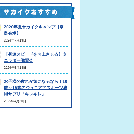
2026年夏サカイクキャンプ【奈
良会場】
2026年7月13日
【初速スピードを向上させる】タ
ニラダー講習会
2026年5月14日
お子様の疲れが気になるなら！10
歳～15歳のジュニアアスポーツ専
用サプリ「キレキレ」
2025年4月30日