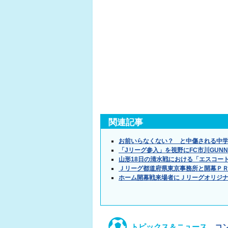
関連記事
お前いらなくない？ と中傷される中
「Jリーグ参入」を視野にFC市川GUN
山形18日の清水戦における「エスコー
Ｊリーグ都道府県東京事務所と開幕Ｐ
ホーム開幕戦来場者にＪリーグオリジ
トピックス＆ニュース
コ