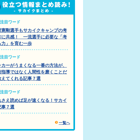
注目ワード
村憲剛選手もサカイクキャンプの考
方に共感！ 一流選手に必要な「考
る力」を育む一歩
注目ワード
ッカーがうまくなる一番の方法が、
術指導ではなく人間性を磨くことだ
教えてくれる記事７選
注目ワード
れさえ読めば足が速くなる！サカイ
記事７選
一覧へ