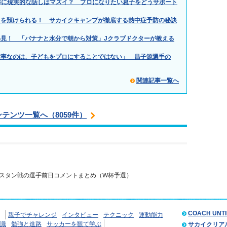
.」小3に現実的な話しはマズイ？ プロになりたい息子をどうサポート
もを預けられる！ サカイクキャンプが徹底する熱中症予防の秘訣
見！ 「バナナと水分で朝から対策」Jクラブドクターが教える
大事なのは、子どもをプロにすることではない」 昌子源選手の
関連記事一覧へ
ンテンツ一覧へ（8059件）
スタン戦の選手前日コメントまとめ（W杯予選）
COACH UNT
親子でチャレンジ
インタビュー
テクニック
運動能力
識
勉強と進路
サッカーを観て学ぶ
サカイクリア