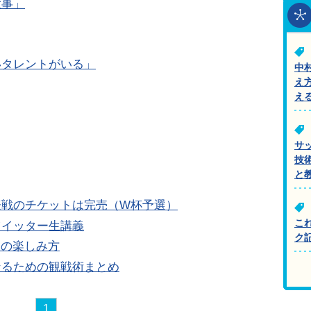
大事」
いタレントがいる」
中
え
え
サ
技
と
表戦のチケットは完売（W杯予選）
こ
ツイッター生講義
ク
選の楽しみ方
なるための観戦術まとめ
1