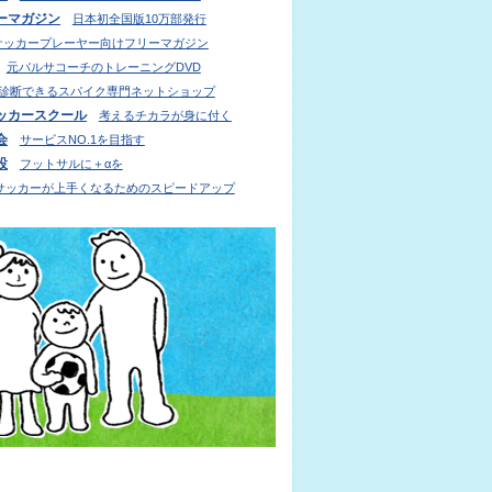
ーマガジン
日本初全国版10万部発行
サッカープレーヤー向けフリーマガジン
元バルサコーチのトレーニングDVD
診断できるスパイク専門ネットショップ
ッカースクール
考えるチカラが身に付く
会
サービスNO.1を目指す
設
フットサルに＋αを
サッカーが上手くなるためのスピードアップ