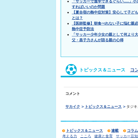
「サッカーで進学できるぐらい.....
すればいいのか問題
【夏合宿の熱中症対策】安心して子ど
とは？
【医師監修】朝食べれない子に悩む親必
熱中症予防法
「サッカー少年少女の親として何より
父・昌子力さんが語る親の心得
トピックス＆ニュース
コ
コメント
サカイク
トピックス＆ニュース
タジキ
トピックス＆ニュース
連載
コラム
考える力
こころ
健康と食育
サッカー豆知