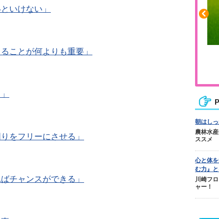
いといけない」
えることが何よりも重要」
ふくらはぎの張りや疲れに
ジュニアレッグリカバリー
る」
P
朝はしっ
農林水産
周りをフリーにさせる」
ススメ
心と体を
む力』と
ればチャンスができる」
川崎フロ
ャー！