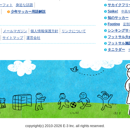
ーフォト
身近な話題
サカイクフリ
Spike!
少年サッカー用語解説
中高
知のサッカー
Footing
足型
シンキングサ
メールマガジン
個人情報保護方針
リンクについて
フットサル大
サイトマップ
運営会社
フットサル施
タニラダー
copyright(c) 2010-2026 E-3 Inc. all rights reserved.