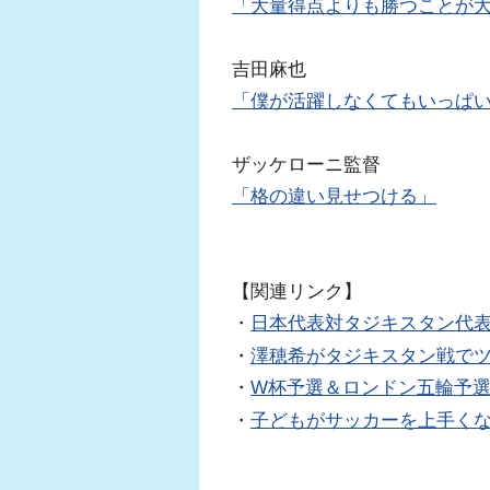
「大量得点よりも勝つことが
吉田麻也
「僕が活躍しなくてもいっぱ
ザッケローニ監督
「格の違い見せつける」
【関連リンク】
・
日本代表対タジキスタン代
・
澤穂希がタジキスタン戦で
・
W杯予選＆ロンドン五輪予
・
子どもがサッカーを上手く