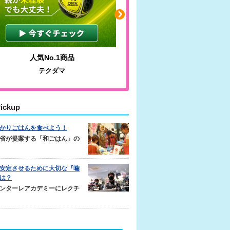
人気No.1商品
わかりやすい質問に沿っ
テクダマ
サカイクサッカーノ
ickup
かりごはんを食べよう！
省が提案する「和ごはん」の
安定させるために大切な『噛
は？
ンターレアカデミーにレクチ