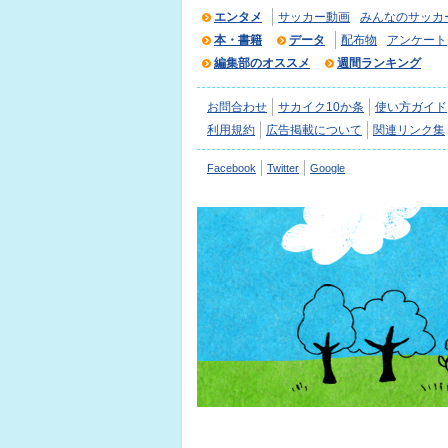
エンタメ
サッカー動画
みんなのサッカ
本・書籍
データ
配布物
アンケート
編集部のオススメ
週間ランキング
お問合わせ
サカイク10か条
使い方ガイド
利用規約
広告掲載について
関連リンク集
Facebook
Twitter
Google