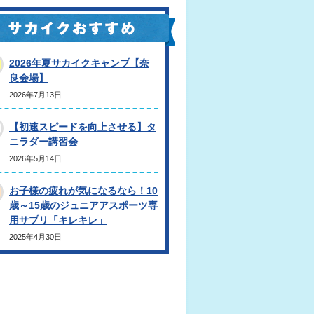
2026年夏サカイクキャンプ【奈
良会場】
2026年7月13日
【初速スピードを向上させる】タ
ニラダー講習会
2026年5月14日
お子様の疲れが気になるなら！10
歳～15歳のジュニアアスポーツ専
用サプリ「キレキレ」
2025年4月30日