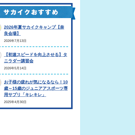
2026年夏サカイクキャンプ【奈
良会場】
2026年7月13日
【初速スピードを向上させる】タ
ニラダー講習会
2026年5月14日
お子様の疲れが気になるなら！10
歳～15歳のジュニアアスポーツ専
用サプリ「キレキレ」
2025年4月30日