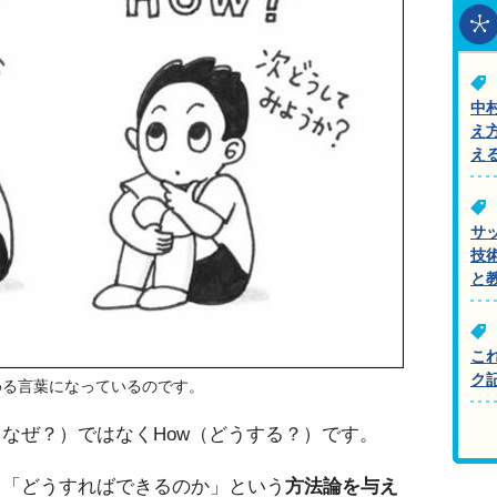
中
え
え
サ
技
と
こ
ク
める言葉になっているのです。
（なぜ？）ではなくHow（どうする？）です。
く「どうすればできるのか」という
方法論を与え