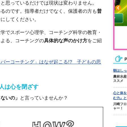
」と思っているだけでは現状は変わりません。
わるのです。指導者だけでなく、保護者の方も
普
考にしてください。
大学でスポーツ心理学、コーチング科学の教育・
や疲れに
人気No.1商品
カバリー
テクダマ
による、コーチングの
具体的な声のかけ方
をご紹
P
バーコーチング」はなぜ起こる!? 子どもの思
朝はしっ
農林水産
ススメ
人は心を閉ざす
心と体を
らないの」
と言っていませんか？
む力』と
川崎フロ
ャー！