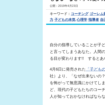
公開：2019年4月23日
キーワード：
コーチング
ゴーレム
力
子どもの本気
心理学
指導者
自
自分の指導していることが子
と言ってしまうあなた。人間
る目が変わります!! すると
4月6日に発売された
「子ども
社）より、「なぜ出来ないの
を怖がって無意識にかけてし
ど、現代の子どもたちのコー
人が知っておかなければなら