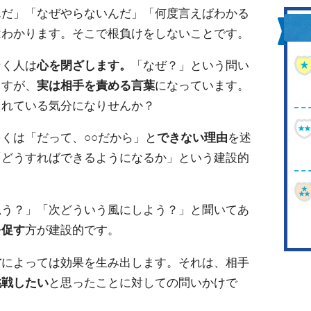
んだ」「なぜやらないんだ」「何度言えばわかる
はわかります。そこで根負けをしないことです。
なく人は
心を閉ざします。
「なぜ？」という問い
ますが、
実は相手を責める言葉
になっています。
られている気分になりせんか？
くは「だって、○○だから」と
できない理由
を述
「どうすればできるようになるか」という建設的
思う？」「次どういう風にしよう？」と聞いてあ
を促す
方が建設的です。
方
によっては効果を生み出します。それは、相手
挑戦したい
と思ったことに対しての問いかけで