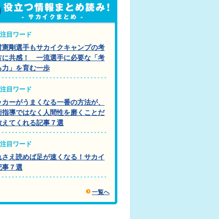
注目ワード
村憲剛選手もサカイクキャンプの考
方に共感！ 一流選手に必要な「考
る力」を育む一歩
注目ワード
ッカーがうまくなる一番の方法が、
術指導ではなく人間性を磨くことだ
教えてくれる記事７選
注目ワード
れさえ読めば足が速くなる！サカイ
記事７選
一覧へ