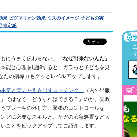
効果
ピグマリオン効果
ミスのイメージ
子どもの実
己肯定感
どもにうまく伝わらない。
「なぜ出来ないんだ」
の本能と心理を理解すると、ガラっと子どもを見
あなたの指導力もグッとレベルアップします。
の本気と実力を引き出すコーチング」
（内外出版
？」ではなく「どうすればできる？」のか、失敗
まうブレーキの外し方、緊張のコントロールな
チングに必要なスキルと、ケガの応急処置など大
ないことをピックアップしてご紹介します。