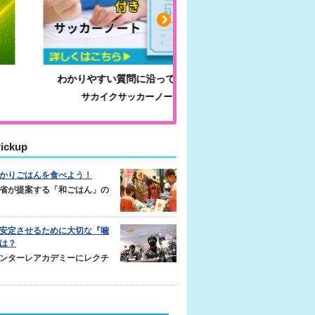
わかりやすい質問に沿って書ける
毎日の食事＋α
サカイクサッカーノート
キレキレ
ickup
かりごはんを食べよう！
省が提案する「和ごはん」の
安定させるために大切な『噛
は？
ンターレアカデミーにレクチ