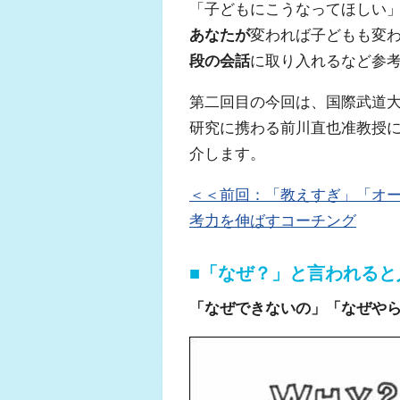
「子どもにこうなってほしい
あなたが
変われば子どもも変
段の会話
に取り入れるなど参
第二回目の今回は、国際武道
ふくらはぎの張り
ジュニアレッグリ
研究に携わる前川直也准教授
介します。
＜＜前回：「教えすぎ」「オー
考力を伸ばすコーチング
■「なぜ？」と言われると
「なぜできないの」「なぜや