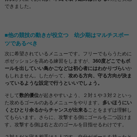
できました。
■他の競技の動きが役立つ 幼少期はマルチスポー
ツであるべき
次に希望されているメニューです。フリーでもらうために
ポゼッションを高める練習をしますが、
360度どこでもボ
ールを出していい鳥かごなどは初心者にはわかりづらい
か
もしれません。したがって、
攻める方向、守る方向が決ま
っているような設定で行うといいでしょう。
そして
数的優位
が起きやすいよう、２対１や３対２といっ
た攻めるゴールのあるメニューをやります。
多いほうにい
くとひとり余るからチャンスが出来る
ことをまずは理解し
てもらいます。さらに、攻撃する側にゴールを二つ設けま
す。攻撃する側は右と左のゴールを目指せるわけです。
２対１だと守る相手は１人です。自分がボールを持ったと