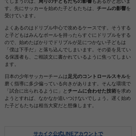
てしまうのは、
周りの子どもたちの影響
もあるかと思いま
す。先にサッカーを始めた子どもたちは、
チームの影響
を
受けています。
よくあるのはドリブル中心で攻めるケースです。そうする
と子どもはみんなボールを持ったらすぐにドリブルをする
ので、始めたばかりでドリブルが足につかない子どもは
「僕は下手だ」と落ち込んでしまいます。その姿を見てい
る保護者も、ご相談文に書かれているように焦ってしまい
ます。
日本の少年サッカーチームは
足元のコントロールスキル
を
磨く指導に多少偏っている向きがあります。そんな環境で
「試合に出られるように」と
チームに合わせた技術
を求め
ようとすれば、なかなか追いつけないでしょう。遅く始め
た子どもたちは相当大変だと想像します。
サカイク公式LINEアカウントで