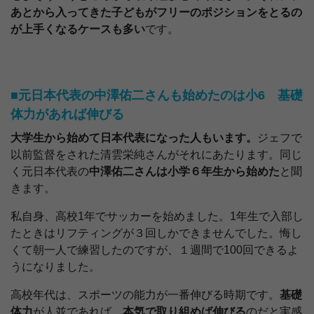
あとから入ってきた子どもがフリーのポジションをとるの
が上手くなるケースも多い
です。
■元日本代表の中澤佑二さんも始めたのは小6 基礎
体力があれば伸びる
大学生から始めて日本代表になった人もいます。
ジェフで
以前監督をされた清雲栄純さんがそれにあたります。同じ
く元日本代表の
中澤佑二さんは小学６年生から始めた
と聞
きます。
私自身、高校1年でサッカーを始めました。1年生で入部し
たときはリフティングが３回しかできませんでした。悔し
くて朝一人で練習したのですが、１週間で100回できるよ
うになりました。
高校年代は、スポーツの能力が一番伸びる時期です。
基礎
体力
が人並であれば、
本気で取り組めば伸びる
のだと実感