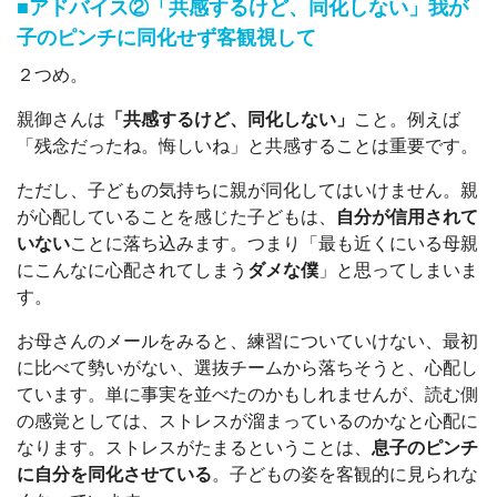
■アドバイス②「共感するけど、同化しない」我が
子のピンチに同化せず客観視して
２つめ。
親御さんは
「共感するけど、同化しない」
こと。例えば
「残念だったね。悔しいね」と共感することは重要です。
ただし、子どもの気持ちに親が同化してはいけません。親
が心配していることを感じた子どもは、
自分が信用されて
いない
ことに落ち込みます。つまり「最も近くにいる母親
にこんなに心配されてしまう
ダメな僕
」と思ってしまいま
す。
お母さんのメールをみると、練習についていけない、最初
に比べて勢いがない、選抜チームから落ちそうと、心配し
ています。単に事実を並べたのかもしれませんが、読む側
の感覚としては、ストレスが溜まっているのかなと心配に
なります。ストレスがたまるということは、
息子のピンチ
に自分を同化させている
。子どもの姿を客観的に見られな