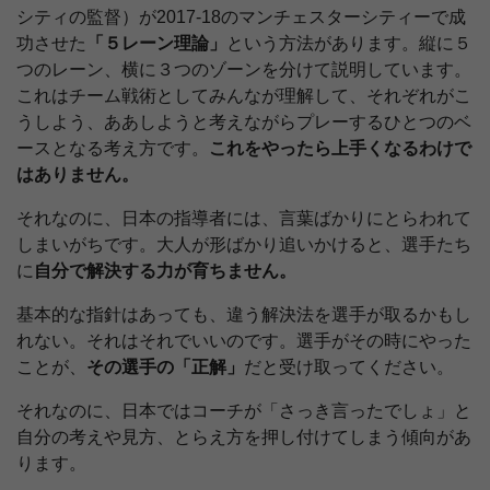
シティの監督）が2017-18のマンチェスターシティーで成
功させた
「５レーン理論」
という方法があります。縦に５
つのレーン、横に３つのゾーンを分けて説明しています。
これはチーム戦術としてみんなが理解して、それぞれがこ
うしよう、ああしようと考えながらプレーするひとつのベ
ースとなる考え方です。
これをやったら上手くなるわけで
はありません。
それなのに、日本の指導者には、言葉ばかりにとらわれて
しまいがちです。大人が形ばかり追いかけると、選手たち
に
自分で解決する力が育ちません。
基本的な指針はあっても、違う解決法を選手が取るかもし
れない。それはそれでいいのです。選手がその時にやった
ことが、
その選手の「正解」
だと受け取ってください。
それなのに、日本ではコーチが「さっき言ったでしょ」と
自分の考えや見方、とらえ方を押し付けてしまう傾向があ
ります。