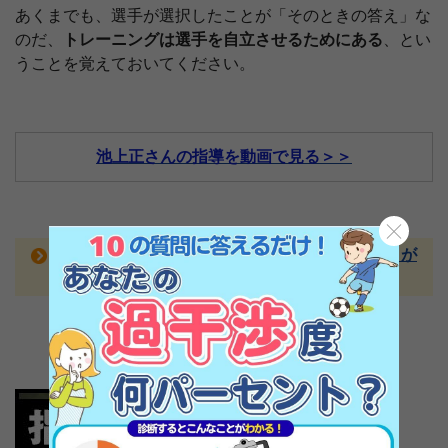
あくまでも、選手が選択したことが「そのときの答え」な
のだ、
トレーニングは選手を自立させるためにある
、とい
うことを覚えておいてください。
池上正さんの指導を動画で見る＞＞
次ページ：
中学に備えて5号球を使うのもリスクが
ある
1
2
次のページ