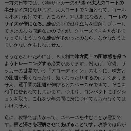
一方の日本では、少年サッカーの8人制が
大人のコートの
半分サイズ
になります。大人コートで２面とれて、ゴール
も小さいわけです。ところが、11人制になると、
コートの
サイズが倍になる。
練習の中で成り立ちを理解しプレーし
てきたのなら問題ないのですが、クローズドスキルが多く
なってしまうような練習が多かったのなら、なかなかうま
くいかないかもしれません。
そうならないためには、８人制で
味方同士の距離感を保つ
ようトレーニングする
必要があります。例えば、守備。サ
ッカーの世界でいう「アコーディオン」のように、味方と
の距離が長くなったり、短くなったりするのはよくありま
せん。選手間の距離が伸びるとスペースができて、そこを
相手に使われてしまいます。つまり、コンパクトにポジシ
ョンを取る。これを少年の間に身につけてもらわなくては
いけません。
逆に、攻撃では広がって、スペースを生むことが需要で
す。
幅と深さを理解させてあげることです。
攻撃では広が