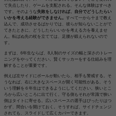
て失点したり、ゲームを支配される。そんな体験はすべき
です。そのような
失敗をしなければ、自分でどうしたらい
いかを考える経験ができません。
すべて一から十まで教え
込んで、成功させるばかりでは、彼らが知らないことがで
てきたときに、どうしたらいいかを考える力を養えませ
ん。転ばぬ先の杖を立てては、足腰が鍛えられないので
す。
まずは、6年生ならば、8人制のサイズの幅と深さのトレー
ニングをやってください。賢くサッカーをする仕組みを理
解することが重要です。
例えば左サイドにボールが動いたら、相手も警戒する。そ
うなれば、右に大きなスペースが開く可能性がある。そう
いう理解を６年生はできるようにしてください。狭いとこ
ろから広いところに出て行く。守る側もそれが常識で狭い
側はタイトに寄せる。広いスペースの選手はぴったりはつ
かず、間合いを開けておく。そうすれば、サイドチェンジ
されても、スライドして広くカバーできます。