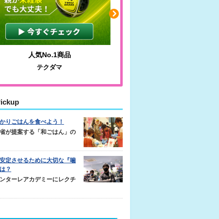
人気No.1商品
わかりやすい質問に沿っ
テクダマ
サカイクサッカーノ
ickup
かりごはんを食べよう！
省が提案する「和ごはん」の
安定させるために大切な『噛
は？
ンターレアカデミーにレクチ