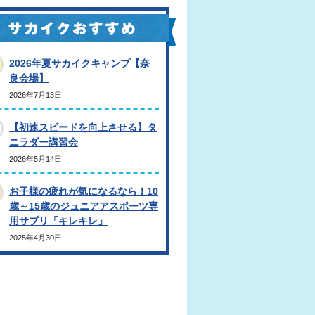
2026年夏サカイクキャンプ【奈
良会場】
2026年7月13日
【初速スピードを向上させる】タ
ニラダー講習会
2026年5月14日
お子様の疲れが気になるなら！10
歳～15歳のジュニアアスポーツ専
用サプリ「キレキレ」
2025年4月30日