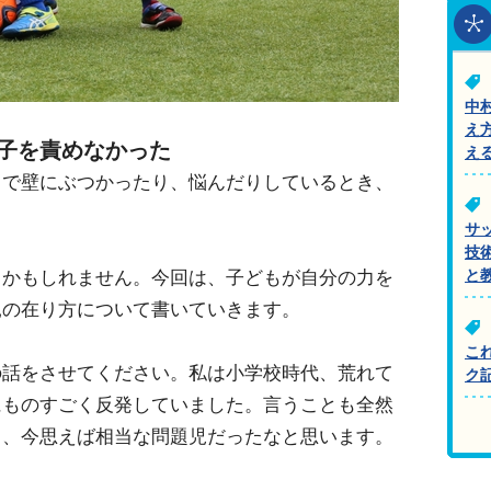
中
え
子を責めなかった
え
中で壁にぶつかったり、悩んだりしているとき、
サ
技
るかもしれません。今回は、子どもが自分の力を
と
親の在り方について書いていきます。
こ
の話をさせてください。私は小学校時代、荒れて
ク
にものすごく反発していました。言うことも全然
く、今思えば相当な問題児だったなと思います。