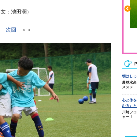
本文：池田潤）
｜
次回
＞＞
ふくらはぎの張りや疲れに
ジュニアレッグリカバリー
P
朝はしっ
農林水産
ススメ
心と体を
む力』と
川崎フロ
ャー！