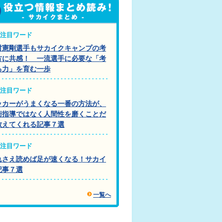
注目ワード
村憲剛選手もサカイクキャンプの考
方に共感！ 一流選手に必要な「考
る力」を育む一歩
注目ワード
ッカーがうまくなる一番の方法が、
術指導ではなく人間性を磨くことだ
教えてくれる記事７選
注目ワード
れさえ読めば足が速くなる！サカイ
記事７選
一覧へ