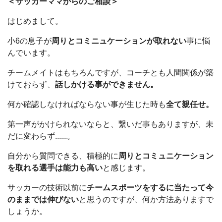
＜サッカーママからのご相談＞
はじめまして。
小6の息子が
周りとコミニュケーションが取れない
事に悩
んでいます。
チームメイトはもちろんですが、コーチとも人間関係が築
けておらず、
話しかける事ができません。
何か確認しなければならない事が生じた時も
全て親任せ。
第一声がかけられないならと、繋いだ事もありますが、未
だに変わらず......。
自分から質問できる、積極的に
周りとコミュニケーション
を取れる選手は能力も高い
と感じます。
サッカーの技術以前に
チームスポーツをするに当たって今
のままでは伸びない
と思うのですが、何か方法ありますで
しょうか。