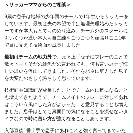
＜サッカーママからのご相談＞
9歳の息子は地域の少年団のチームで1年生からサッカーを
しています。最初は夫の希望で半ば無理矢理始めたサッカ
ーですが本人もとてものめり込み、チーム外のスクールに
もいくつか通い本人も自主練をこつこつと頑張りここ1年
で目に見えて技術面が成長しました。
最初はチームの戦力外
で、元々上手な子にプレーのことで
散々下手くそだの雑魚だの言われても、何も言い返せず悔
しい思いを沢山してきました。それをバネに努力した息子
を大変たのもしく誇らしく思っています。
技術面や知識面が成長したことでチーム内に気になること
も増えてきたようで、チームメイトのプレーに対してあれ
はこういう風にした方がよかった、と意見することも増え
ました。息子はとても真面目で気になることを流せないタ
イプなので
時に言い方が強くなる
こともあります。
入部直後1番上手で息子にあれこれと強く言ってきていた