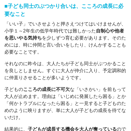
■子ども同士のぶつかり合いは、こころの成長に必
要なこと
「いい子」でいさせようと押さえつけてはいけませんが、
小学１～2年生の低学年時代では難しかった
自制心や他者
を思いやる気持ち
を少しずつ育む必要があります。そのた
めには、時に仲間と言い合いをしたり、けんかすることも
必要なことです。
それなのに昨今は、大人たちが子ども同士がぶつかること
を良しとしません。すぐに大人が仲介に入り、予定調和的
に仲直りさせることが多いようです。
子どもの
こころの成長に不可欠
な「いさかい」を前もって
大人が止めます。理由は「いじめに発展したら困る」とか
「何かトラブルになったら困る」と一見すると子どものた
めのように映りますが、単に大人が子どもの成長を待てな
いだけ。
結果的に、
子どもが成長する機会を大人が奪っている
ので