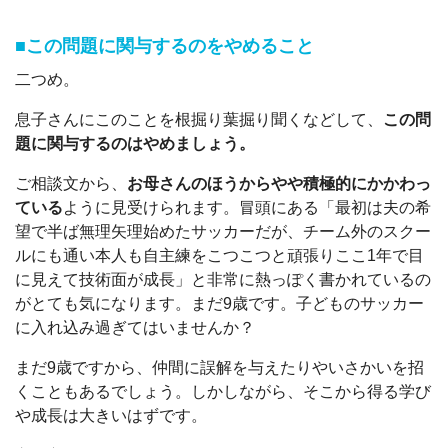
■この問題に関与するのをやめること
二つめ。
息子さんにこのことを根掘り葉掘り聞くなどして、
この問
題に関与するのはやめましょう。
ご相談文から、
お母さんのほうからやや積極的にかかわっ
ている
ように見受けられます。冒頭にある「最初は夫の希
望で半ば無理矢理始めたサッカーだが、チーム外のスクー
ルにも通い本人も自主練をこつこつと頑張りここ1年で目
に見えて技術面が成長」と非常に熱っぽく書かれているの
がとても気になります。まだ9歳です。子どものサッカー
に入れ込み過ぎてはいませんか？
まだ9歳ですから、仲間に誤解を与えたりやいさかいを招
くこともあるでしょう。しかしながら、そこから得る学び
や成長は大きいはずです。