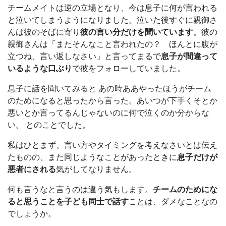
チームメイトは逆の立場となり、今は息子に何が言われる
と泣いてしまうようになりました。泣いた後すぐに親御さ
んは彼のそばに寄り
彼の言い分だけを聞いています
。彼の
親御さんは「またそんなこと言われたの？ ほんとに腹が
立つね、言い返しなさい」と言ってまるで
息子が間違って
いるような口ぶり
で彼をフォローしていました。
息子に話を聞いてみると あの時ああやったほうがチーム
のためになると思ったから言った。あいつが下手くそとか
悪いとか言ってるんじゃないのに何で泣くのか分からな
い。 とのことでした。
私はひとまず、言い方やタイミングを考えなさいとは伝え
たものの、また同じようなことがあったときに
息子だけが
悪者にされる
気がしてなりません。
何も言うなと言うのは違う気もします。
チームのためにな
ると思うことを子ども同士で話す
ことは、ダメなことなの
でしょうか。