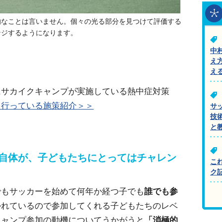
的なことは言いません。個々の光る部分を見つけて評価する
ンジするようになります。
中
え
え
にサカイクキャンプが実施している熱中症対策
る行っている施策紹介＞＞
サ
技
と
と自体が、子どもたちにとってはチャレン
こ
ク
でもサッカーを始めて何年か経つ子でも
誰でも参
かれているので参加してくれる子どもたちのレベ
キャンプ参加の動機についてうかがうと
「消極的