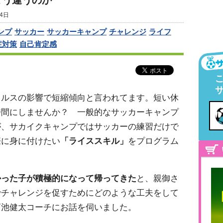
どう違うのか
4日
ンプ
サッカー
サッカーキャンプ
チャレンジ
ライフ
症対策
自己肯定感
ィルスの影響で短縮傾向と言われてます。短い休
時間にしませんか？ 一般的なサッカーキャンプ
が、サカイクキャンプではサッカーの練習だけで
際に身に付けたい
「ライススキル」
をプログラム
かった子が積極的になって帰ってきた
と、親御さ
でチャレンジを促すためにどのような工夫をして
菊池健太コーチにお話を伺いました。