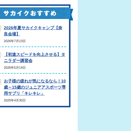
2026年夏サカイクキャンプ【奈
良会場】
2026年7月13日
【初速スピードを向上させる】タ
ニラダー講習会
2026年5月14日
お子様の疲れが気になるなら！10
歳～15歳のジュニアアスポーツ専
用サプリ「キレキレ」
2025年4月30日