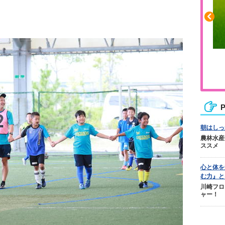
ふくらはぎの張りや疲れに
ジュニアレッグリカバリー
P
朝はしっ
農林水産
ススメ
心と体を
む力』と
川崎フロ
ャー！