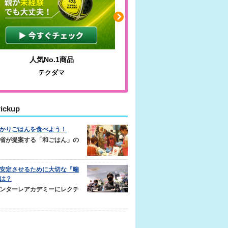
人気No.1商品
わかりやすい質問に沿っ
テクダマ
サカイクサッカーノ
ickup
かりごはんを食べよう！
省が提案する「和ごはん」の
安定させるために大切な『噛
は？
ンターレアカデミーにレクチ