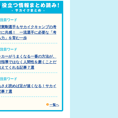
注目ワード
村憲剛選手もサカイクキャンプの考
方に共感！ 一流選手に必要な「考
る力」を育む一歩
注目ワード
ッカーがうまくなる一番の方法が、
術指導ではなく人間性を磨くことだ
教えてくれる記事７選
注目ワード
れさえ読めば足が速くなる！サカイ
記事７選
一覧へ