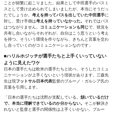
ことが頻繁に起こりました。結果として中田選手のパスミ
スとして受け止められてしまいましたが、本当にそうだっ
たでしょうか。
考えを持ってパスを出していた中田選手
に
対し、受け手側は
考えを持っていなかった。
それではパス
はつながりません。
コミュニケーションも同じ
で、状況を
共有し合いながらそれぞれが、自分はこう思うという考え
を持つ。そういう環境を作りながら、きちんと言葉を交わ
し合っていくのがコミュニケーションなのです」
■ハリルホジッチが選手たちと上手くいっていない
ように見えたワケ
日本の選手たちは欧米の選手たちと比べ、そうしたコミュ
ニケーションが上手くないという現状があります。三森先
生は現
フットサル日本代表
監督のブルーノ・ガルシア氏の
言葉を引用します。
「日本の選手たちは沈黙が支配している。
頷いているだけ
で、本当に理解できているのか分からない。
そこが解決さ
れないと監督と選手の関係性は上手くいかない。ブルー