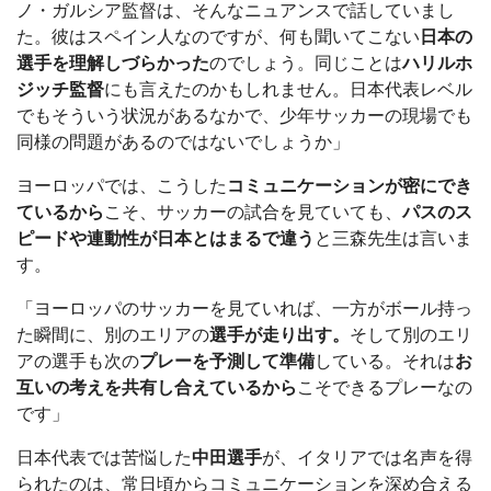
ノ・ガルシア監督は、そんなニュアンスで話していまし
た。彼はスペイン人なのですが、何も聞いてこない
日本の
選手を理解しづらかった
のでしょう。同じことは
ハリルホ
ジッチ監督
にも言えたのかもしれません。日本代表レベル
でもそういう状況があるなかで、少年サッカーの現場でも
同様の問題があるのではないでしょうか」
ヨーロッパでは、こうした
コミュニケーションが密にでき
ているから
こそ、サッカーの試合を見ていても、
パスのス
ピードや連動性が日本とはまるで違う
と三森先生は言いま
す。
「ヨーロッパのサッカーを見ていれば、一方がボール持っ
た瞬間に、別のエリアの
選手が走り出す。
そして別のエリ
アの選手も次の
プレーを予測して準備
している。それは
お
互いの考えを共有し合えているから
こそできるプレーなの
です」
日本代表では苦悩した
中田選手
が、イタリアでは名声を得
られたのは、常日頃からコミュニケーションを深め合える