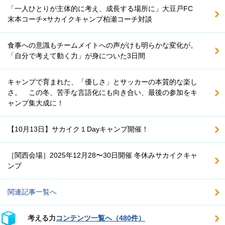
「一人ひとりが主体的に考え、成長する場所に」大豆戸FC
末本コーチ×サカイクキャンプ柏瀬コーチ対談
食事への意識もチームメイトへの声がけも明らかな変化が。
「自分で考えて動く力」が身についた3日間
キャンプで育まれた、「優しさ」とサッカーの本質的な楽し
さ。 この冬、苦手な言語化にも向き合い、最後の参加をキ
ャンプ集大成に！
【10月13日】サカイク１Dayキャンプ開催！
［関西会場］2025年12月28〜30日開催 冬休みサカイクキャ
ンプ
関連記事一覧へ
考える力
コンテンツ一覧へ（480件）