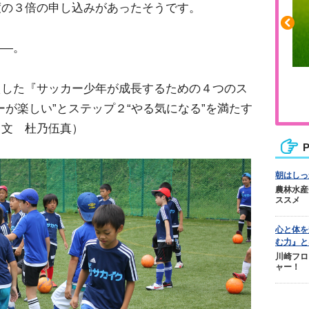
度の３倍の申し込みがあったそうです。
――。
ふくらはぎの張りや疲れに
えした『サッカー少年が成長するための４つのス
ジュニアレッグリカバリー
ーが楽しい”とステップ２“やる気になる”を満たす
・文 杜乃伍真）
P
朝はしっ
農林水産
ススメ
心と体を
む力』と
川崎フロ
ャー！