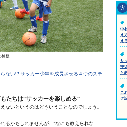
中
え
え
の模様
サ
技
と
らない!? サッカー少年を成長させる４つのステ
こ
どもたちは“サッカーを楽しめる”
ク
教えないというのはどういうことなのでしょう。
れるかもしれませんが、“なにも教えられな