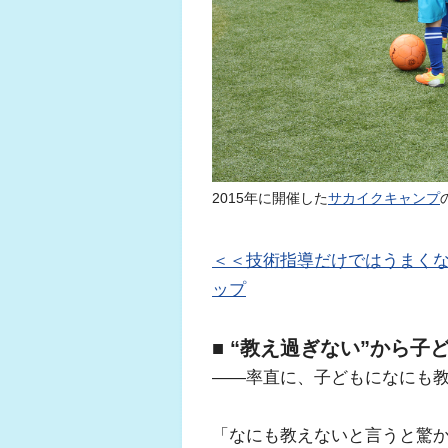
2015年に開催した
サカイクキャンプ
＜＜技術指導だけではうまくな
ップ
■ “教え過ぎない”から子
――率直に、子どもになにも
「なにも教えないと言うと驚か