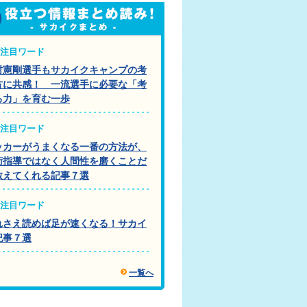
注目ワード
村憲剛選手もサカイクキャンプの考
方に共感！ 一流選手に必要な「考
る力」を育む一歩
注目ワード
ッカーがうまくなる一番の方法が、
術指導ではなく人間性を磨くことだ
教えてくれる記事７選
注目ワード
れさえ読めば足が速くなる！サカイ
記事７選
一覧へ