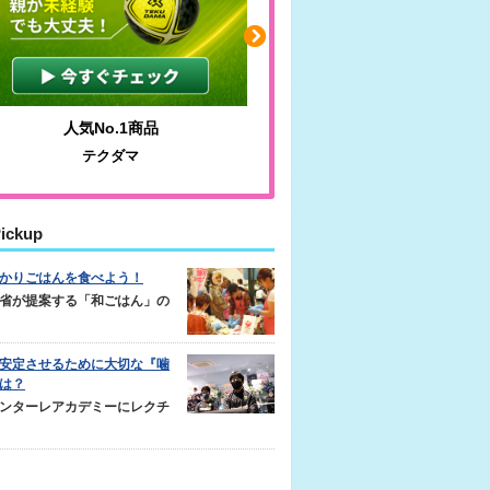
人気No.1商品
わかりやすい質問に沿っ
テクダマ
サカイクサッカーノ
ickup
かりごはんを食べよう！
省が提案する「和ごはん」の
安定させるために大切な『噛
は？
ンターレアカデミーにレクチ