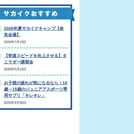
2026年夏サカイクキャンプ【奈
良会場】
2026年7月13日
【初速スピードを向上させる】タ
ニラダー講習会
2026年5月14日
お子様の疲れが気になるなら！10
歳～15歳のジュニアアスポーツ専
用サプリ「キレキレ」
2025年4月30日