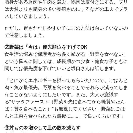
脂身がある豚肉や牛肉を選ぶ、鶏肉は皮付きにする、ブリ
は天然よりも脂身の多い養殖ものにするなどの工夫でプラ
スしていきましょう。
ただし、胃もたれしやすい子にこの方法は向いていないの
で注意しましょう。
②野菜は「今は」優先順位を下げてOK
食生活の悩みで保護者から多く挙がる「野菜を食べない」
という悩みに関しては、成長期かつ少食・偏食な子どもに
関しては優先度を下げていいと坂口さんは話します。
「とにかくエネルギーを摂ってもらいたいので、ごはんと
肉・魚が最優先。野菜を食べることでそれらが減ってしま
うことがないようにしたいです。また、大人が意識す
る"サラダファースト（野菜を先に食べてから糖質やたん
ぱく質を食べること）"も無視してください。野菜はごは
んと主菜を食べられたら最後に......、で良いくらいです」
③丼ものを増やして皿の数を減らす