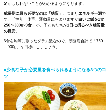
足かもしれないことがわかるようになります。
成長期に最も必要なのは「糖質」
、つまり
エネルギー源
で
す。「性別、体重、運動量にもよりますが
白いご飯を1食
250〜300g×3食
」が、子どもたちが
1日に摂るべき糖質量
の目安
。
3食を均等に割ったグラム数なので、朝昼晩合計で「750
～900g」を目標にしましょう。
■少食な子が必要量を食べられるようになる3つのコ
ツ