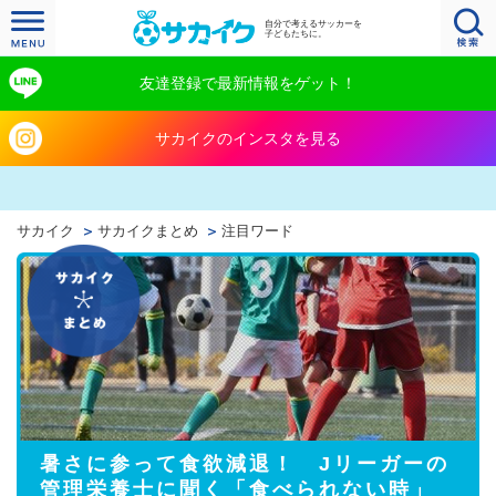
自分で考えるサッカーを
子どもたちに。
友達登録で最新情報をゲット！
サカイクのインスタを見る
サカイク
サカイクまとめ
注目ワード
暑さに参って食欲減退！ Jリーガーの
管理栄養士に聞く「食べられない時」