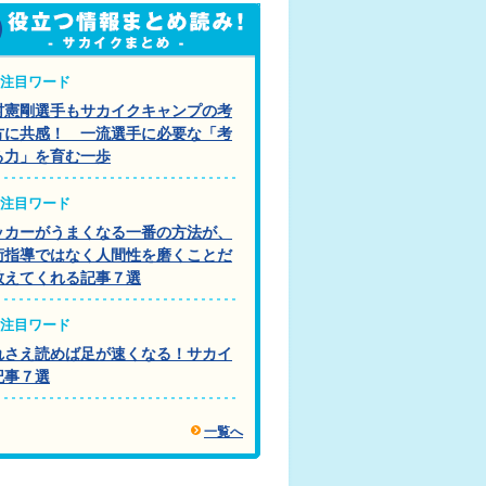
注目ワード
村憲剛選手もサカイクキャンプの考
方に共感！ 一流選手に必要な「考
る力」を育む一歩
注目ワード
ッカーがうまくなる一番の方法が、
術指導ではなく人間性を磨くことだ
教えてくれる記事７選
注目ワード
れさえ読めば足が速くなる！サカイ
記事７選
一覧へ