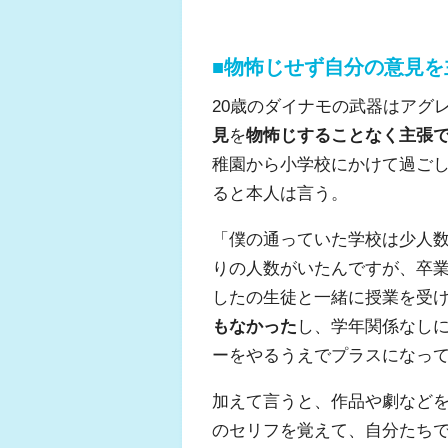
■物怖じせず自分の意見を
20歳のダイナモの武器はアグ
見
を
物怖じすることなく主張
稚園から小学校にかけて過ご
ると本人は言う。
「僕の通っていた学校は少人
りの人数がいたんですが、卒
したの生徒と一緒に授業を受
もなかった
し、学年関係なし
ーをやるうえでプラスになっ
加えて言うと、作品や劇など
のセリフを覚えて、自分たち