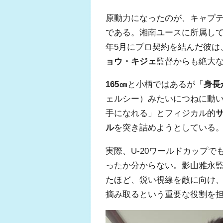
原動力になったのが、キャプ
である。湘南ユースに所属してい
年5月にプロ契約を結んだ彼は
ョウ・キジェ
監督からも絶大
165㎝
と小柄ではあるが「
身長
ェルシー）みたいにつねに動
手になれる」とフィジカル的
ル
を突き詰めようとしている
実際、U-20ワールドカップ
ったか分からない。影山雅永
たほど、鋭い視線を敵に向け
摘み取るという重要な役割を