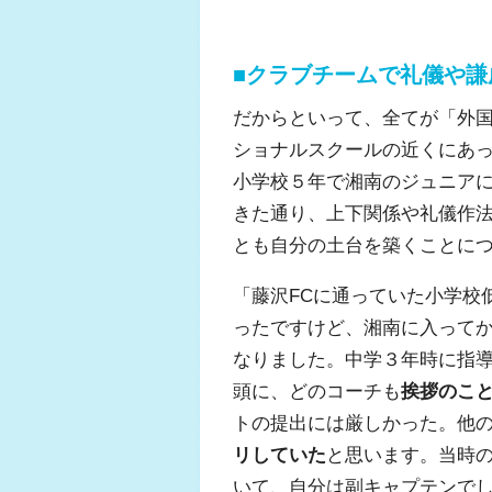
■クラブチームで礼儀や
だからといって、全てが「外
ショナルスクールの近くにあっ
小学校５年で湘南のジュニアに
きた通り、上下関係や礼儀作
とも自分の土台を築くことに
「藤沢FCに通っていた小学校
ったですけど、湘南に入って
なりました。中学３年時に指
頭に、どのコーチも
挨拶のこ
トの提出には厳しかった。他の
リしていた
と思います。当時
いて、自分は副キャプテンで