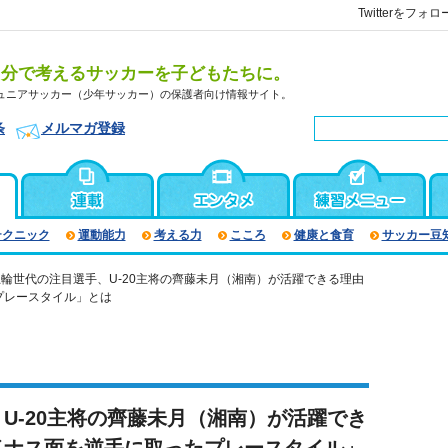
Twitterをフォロ
自分で考えるサッカーを子どもたちに。
ュニアサッカー（少年サッカー）の保護者向け情報サイト。
条
メルマガ登録
テクニック
運動能力
考える力
こころ
健康と食育
サッカー豆
輪世代の注目選手、U-20主将の齊藤未月（湘南）が活躍できる理由
プレースタイル」とは
U-20主将の齊藤未月（湘南）が活躍でき