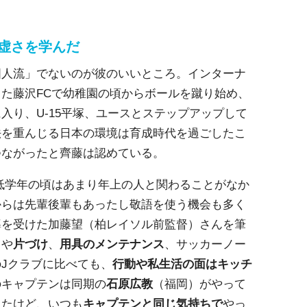
謙虚さを学んだ
国人流」でないのが彼のいいところ。インターナ
た藤沢FCで幼稚園の頃からボールを蹴り始め、
入り、U-15平塚、ユースとステップアップして
法を重んじる日本の環境は育成時代を過ごしたこ
つながったと齊藤は認めている。
低学年の頃はあまり年上の人と関わることがなか
からは先輩後輩もあったし敬語を使う機会も多く
導を受けた加藤望（柏レイソル前監督）さんを筆
と
や
片づけ
、
用具のメンテナンス
、サッカーノー
Jクラブに比べても、
行動や私生活の面はキッチ
のキャプテンは同期の
石原広教
（福岡）がやって
したけど、いつも
キャプテンと同じ気持ちで
やっ