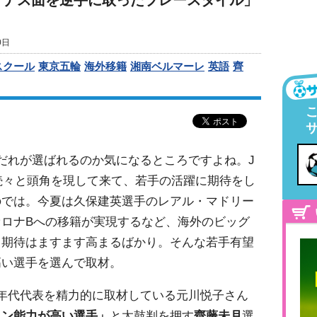
イナス面を逆手に取ったプレースタイル」
0日
スクール
東京五輪
海外移籍
湘南ベルマーレ
英語
齊
だれが選ばれるのか気になるところですよね。J
が続々と頭角を現して来て、若手の活躍に期待をし
のでは。今夏は久保建英選手のレアル・マドリー
ロナBへの移籍が実現するなど、海外のビッグ
、期待はますます高まるばかり。そんな若手有望
高い選手を選んで取材。
年代代表を精力的に取材している元川悦子さん
ョン能力が高い選手」
と太鼓判を押す
齊藤未月
選