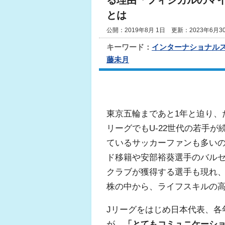
る理由「フィジカルのマ
とは
公開：2019年8月 1日 更新：2023年6月3
キーワード：
インターナショナル
藤未月
東京五輪まであと1年と迫り、
リーグでもU-22世代の若手
ているサッカーファンも多い
ド移籍や安部裕葵選手のバルセ
クラブが獲得する選手も現れ
株の中から、ライフスキルの
Jリーグをはじめ日本代表、各
が、
「とてもコミュニケーシ