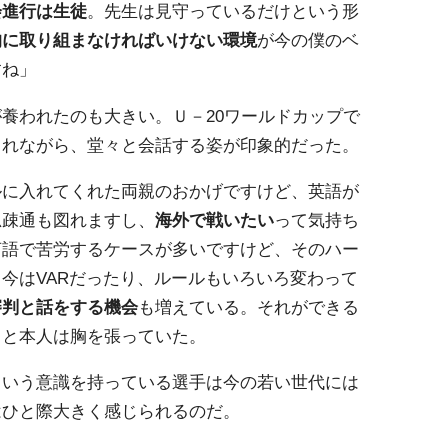
会進行は生徒
。先生は見守っているだけという形
的に取り組まなければいけない環境
が今の僕のベ
すね」
養われたのも大きい。Ｕ－20ワールドカップで
まれながら、堂々と会話する姿が印象的だった。
ルに入れてくれた両親のおかげですけど、英語が
思疎通も図れますし、
海外で戦いたい
って気持ち
言語で苦労するケースが多いですけど、そのハー
今はVARだったり、ルールもいろいろ変わって
審判と話をする機会
も増えている。それができる
」と本人は胸を張っていた。
という意識を持っている選手は今の若い世代には
はひと際大きく感じられるのだ。