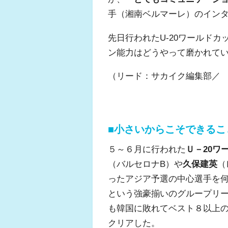
手（湘南ベルマーレ）のイン
先日行われたU-20ワールド
ン能力はどうやって磨かれて
（リード：サカイク編集部／
■小さいからこそできるこ
５～６月に行われた
Ｕ－20ワ
（バルセロナB）や
久保建英
（
ったアジア予選の中心選手を
という強豪揃いのグループリ
も韓国に敗れてベスト８以上
クリアした。