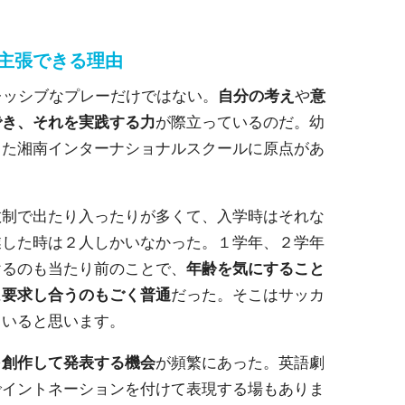
主張できる理由
レッシブなプレーだけではない。
自分の考え
や
意
でき、それを実践する力
が際立っているのだ。幼
した湘南インターナショナルスクールに原点があ
数制で出たり入ったりが多くて、入学時はそれな
業した時は２人しかいなかった。１学年、２学年
けるのも当たり前のことで、
年齢を気にすること
に
要求し合うのもごく普通
だった。そこはサッカ
ていると思います。
を
創作して発表する機会
が頻繁にあった。英語劇
でイントネーションを付けて表現する場もありま