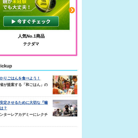
人気No.1商品
わかりやすい質問に沿っ
テクダマ
サカイクサッカーノ
ickup
かりごはんを食べよう！
省が提案する「和ごはん」の
安定させるために大切な『噛
は？
ンターレアカデミーにレクチ