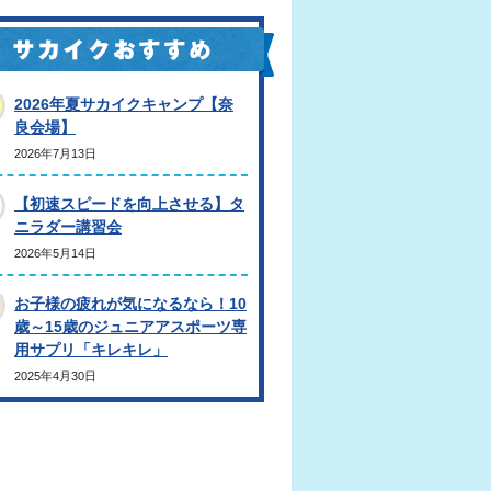
2026年夏サカイクキャンプ【奈
良会場】
2026年7月13日
【初速スピードを向上させる】タ
ニラダー講習会
2026年5月14日
お子様の疲れが気になるなら！10
歳～15歳のジュニアアスポーツ専
用サプリ「キレキレ」
2025年4月30日