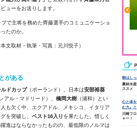
タビューをお送りします。
カップで主将を務めた齊藤選手のコミュニケーショ
いったのか。
ふくらはぎの張りや疲れに
ジュニアレッグリカバリー
 本文取材・執筆・写真：元川悦子）
P
とがある
朝はしっ
農林水産
ールドカップ
（ポーランド）。日本は
安部裕葵
ススメ
レアル・マドリード）、
橋岡大樹
（浦和）とい
心と体を
何人も欠く中、エクアドル、メキシコ、イタリア
む力』と
川崎フロ
ーグを突破し、
ベスト16入り
を果たした。惜しく
ャー！
の躍進はならなかったものの、最低限のノルマは