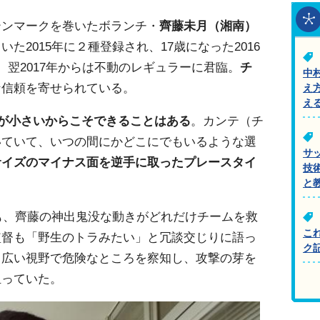
テンマークを巻いたボランチ・
齊藤未月（湘南）
た2015年に２種登録され、17歳になった2016
、翌2017年からは不動のレギュラーに君臨。
チ
中
な信頼を寄せられている。
え
え
が小さいからこそできることはある
。カンテ（チ
いていて、いつの間にかどこにでもいるような選
サ
サイズのマイナス面を逆手に取ったプレースタイ
技
。
と
でも、齊藤の神出鬼没な動きがどれだけチームを救
こ
監督も「野生のトラみたい」と冗談交じりに語っ
ク
、広い視野で危険なところを察知し、攻撃の芽を
担っていた。