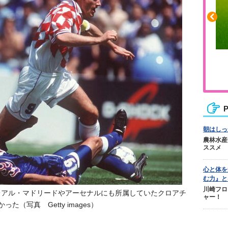
ふくらはぎの張りや疲れに
ジュニアレッグリカバリー
P
朝はしっ
農林水産
ススメ
心と体を
む力』と
川崎フロ
レアル・マドリードやアーセナルにも所属していたクロアチ
ャー！
（写真 Getty images）