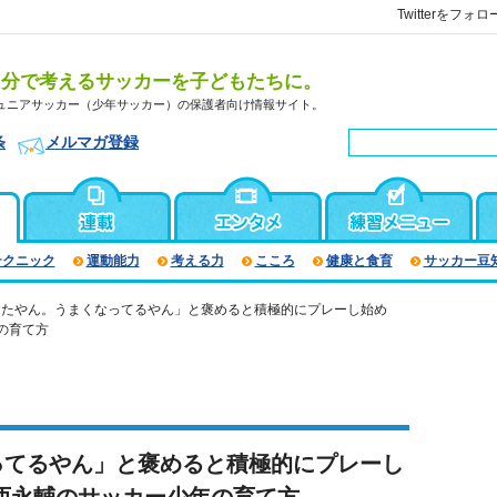
Twitterをフォロ
自分で考えるサッカーを子どもたちに。
ュニアサッカー（少年サッカー）の保護者向け情報サイト。
条
メルマガ登録
テクニック
運動能力
考える力
こころ
健康と食育
サッカー豆
きたやん。うまくなってるやん」と褒めると積極的にプレーし始め
の育て方
ってるやん」と褒めると積極的にプレーし