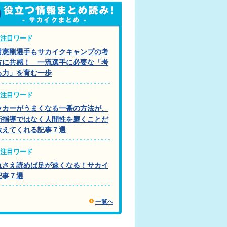
注目ワード
村憲剛選手もサカイクキャンプの考
方に共感！ 一流選手に必要な「考
る力」を育む一歩
注目ワード
ッカーがうまくなる一番の方法が、
術指導ではなく人間性を磨くことだ
教えてくれる記事７選
注目ワード
れさえ読めば足が速くなる！サカイ
記事７選
一覧へ