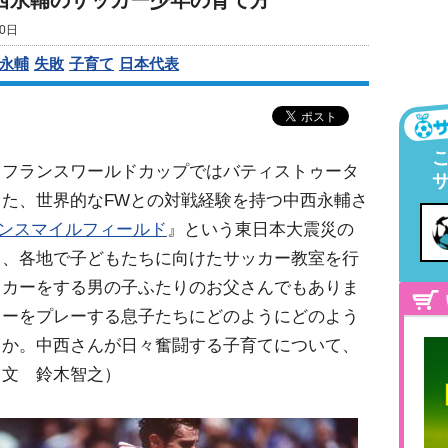
西永輔のサッカー少年の育て方
0日
永輔
失敗
子育て
日本代表
、フランスワールドカップではバティストゥータ
た、世界的なFWとの対戦経験を持つ中西永輔さ
リンスマイルフィールド
』という東日本大震災の
り、各地で子どもたちに向けたサッカー教室を行
ッカーをする男の子ふたりのお父さんでもありま
カーをプレーする息子たちにどのようにどのよう
うか。中西さんが日々奮闘する子育てについて、
・文 鈴木智之）