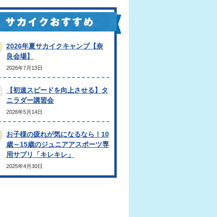
2026年夏サカイクキャンプ【奈
良会場】
2026年7月13日
【初速スピードを向上させる】タ
ニラダー講習会
2026年5月14日
お子様の疲れが気になるなら！10
歳～15歳のジュニアアスポーツ専
用サプリ「キレキレ」
2025年4月30日