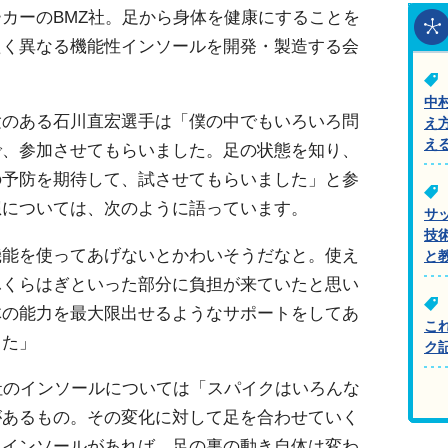
カーのBMZ社。足から身体を健康にすることを
たく異なる機能性インソールを開発・製造する会
中
験のある石川直宏選手は「僕の中でもいろいろ問
え
え
で、参加させてもらいました。足の状態を知り、
の予防を期待して、試させてもらいました」と参
想については、次のように語っています。
サ
技
機能を使ってあげないとかわいそうだなと。使え
と
ふくらはぎといった部分に負担が来ていたと思い
体の能力を最大限出せるようなサポートをしてあ
こ
した」
ク
社のインソールについては「スパイクはいろんな
があるもの。その変化に対して足を合わせていく
たインソールがあれば、足の裏の動き自体は変わ