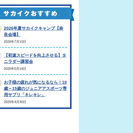
2026年夏サカイクキャンプ【奈
良会場】
2026年7月13日
【初速スピードを向上させる】タ
ニラダー講習会
2026年5月14日
お子様の疲れが気になるなら！10
歳～15歳のジュニアアスポーツ専
用サプリ「キレキレ」
2025年4月30日