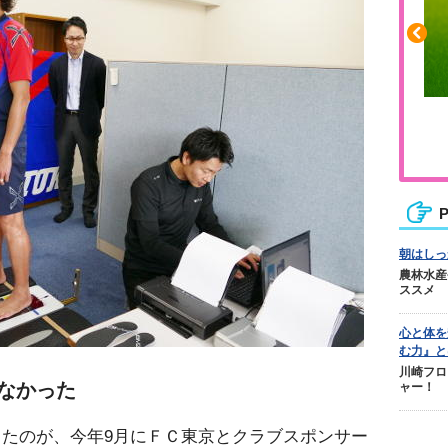
ふくらはぎの張りや疲れに
ジュニアレッグリカバリー
P
朝はしっ
農林水産
ススメ
心と体を
む力』と
川崎フロ
なかった
ャー！
たのが、今年9月にＦＣ東京とクラブスポンサー