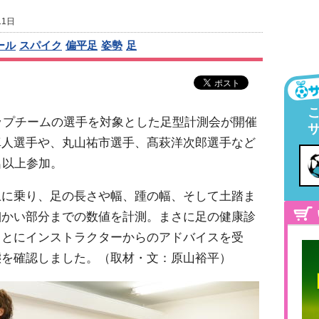
11日
ール
スパイク
偏平足
姿勢
足
トップチームの選手を対象とした足型計測会が開催
真人選手や、丸山祐市選手、髙萩洋次郎選手など
名以上参加。
上に乗り、足の長さや幅、踵の幅、そして土踏ま
細かい部分までの数値を計測。まさに足の健康診
もとにインストラクターからのアドバイスを受
態を確認しました。（取材・文：原山裕平）