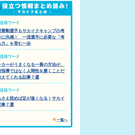
注目ワード
村憲剛選手もサカイクキャンプの考
方に共感！ 一流選手に必要な「考
る力」を育む一歩
注目ワード
ッカーがうまくなる一番の方法が、
術指導ではなく人間性を磨くことだ
教えてくれる記事７選
注目ワード
れさえ読めば足が速くなる！サカイ
記事７選
一覧へ