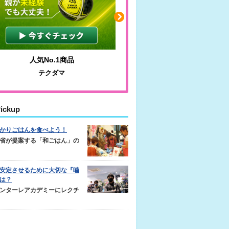
人気No.1商品
わかりやすい質問に沿っ
テクダマ
サカイクサッカーノ
ickup
かりごはんを食べよう！
省が提案する「和ごはん」の
安定させるために大切な『噛
は？
ンターレアカデミーにレクチ