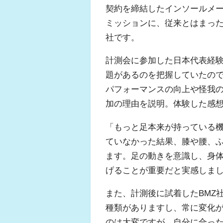
契約を締結したインソールメー
ミッションに、従来とはまっ
社です。
計測会に参加した日本代表経
題があるのを把握していたの
パフォーマンスの向上や怪我
加の理由を説明。体験した感
「もっと足本来が持っている
ていなかった結果、膝や腰、
ます。足の動きを意識し、身
げることが重要だと実感しま
また、計測後に試着したBMZ
種類がありますし、常に変化
のは大変ですが、自分に合っ