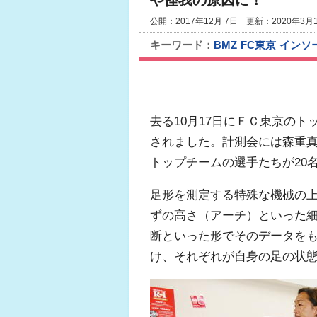
や怪我の原因に！
公開：2017年12月 7日 更新：2020年3月
キーワード：
BMZ
FC東京
インソ
去る10月17日にＦＣ東京の
されました。計測会には森重
トップチームの選手たちが20
足形を測定する特殊な機械の
ずの高さ（アーチ）といった
断といった形でそのデータを
け、それぞれが自身の足の状