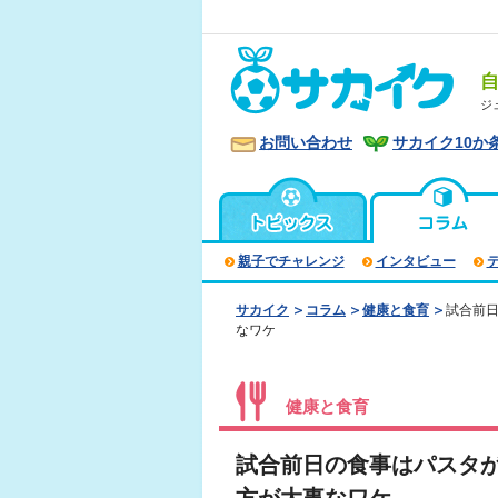
ジ
お問い合わせ
サカイク10か
親子でチャレンジ
インタビュー
サカイク
コラム
健康と食育
試合前
なワケ
健康と食育
試合前日の食事はパスタ