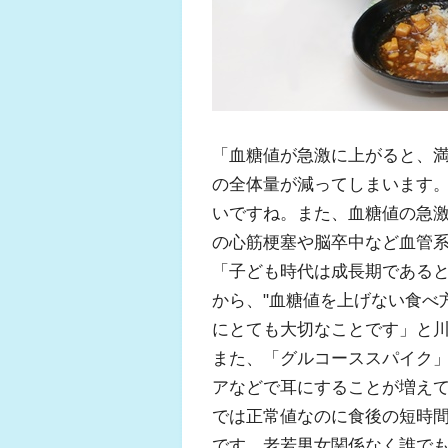
「血糖値が急激に上がると、
の全体量が減ってしまいます
いですね。また、血糖値の急
の心筋梗塞や脳卒中など血管
「子ども時代は成長期である
から、"血糖値を上げない食べ
にとても大切なことです」と
また、「グルコーススパイク
アなどで耳にすることが増え
では正常値なのに食後の短時
です。老若男女関係なく誰で