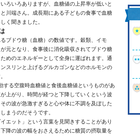
、いろいろありますが、血糖値の上昇率が低いと
」と川端さん。成長期にある子どもの食事で血糖
詳しく聞きました。
は
れるブドウ糖（血糖）の数値です。穀類、イモ
」が元となり、食事後に消化吸収されてブドウ糖
るためのエネルギーとして全身に運ばれます。通
インスリンと上げるグルカゴンなどのホルモンの
す。
動する空腹時血糖値と食後血糖値というものがあ
値が上がり、時間が経つと下降していくという波
、その波が急激すぎると心や体に不調を及ぼした
てしまうのだそうです。
ダイエット」という言葉を見聞きすることがあり
と下降の波の幅をおさえるために糖質の摂取量を