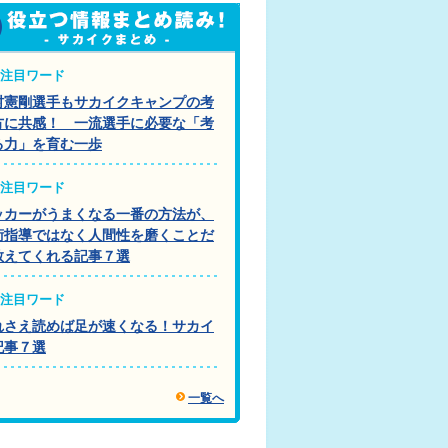
注目ワード
村憲剛選手もサカイクキャンプの考
方に共感！ 一流選手に必要な「考
る力」を育む一歩
注目ワード
ッカーがうまくなる一番の方法が、
術指導ではなく人間性を磨くことだ
教えてくれる記事７選
注目ワード
れさえ読めば足が速くなる！サカイ
記事７選
一覧へ