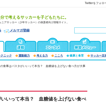
Twitterをフォロ
自分で考えるサッカーを子どもたちに。
ュニアサッカー（少年サッカー）の保護者向け情報サイト。
条
メルマガ登録
テクニック
運動能力
考える力
こころ
健康と食育
サッカー豆
日の食事はパスタがいいって本当？ 血糖値を上げない食べ方が大事
がいいって本当？ 血糖値を上げない食べ