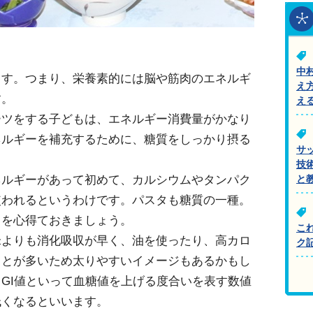
中
ます。つまり、栄養素的には脳や筋肉のエネルギ
え
す。
え
ーツをする子どもは、エネルギー消費量がかなり
ネルギーを補充するために、糖質をしっかり摂る
サ
技
ネルギーがあって初めて、カルシウムやタンパク
と
使われるというわけです。パスタも糖質の一種。
とを心得ておきましょう。
こ
米よりも消化吸収が早く、油を使ったり、高カロ
ク
ことが多いため太りやすいイメージもあるかもし
GI値といって血糖値を上げる度合いを表す数値
低くなるといいます。