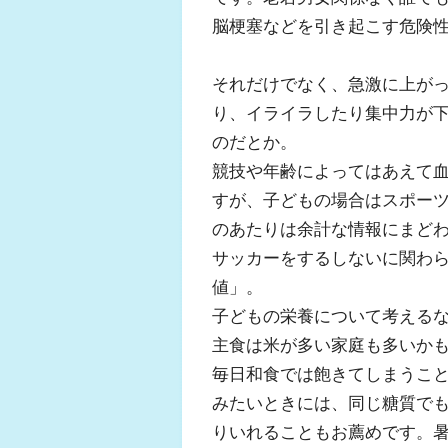
脳梗塞などを引き起こす危険
それだけでなく、急激に上が
り、イライラしたり集中力が
のだとか。
競技や年齢によってはあえて
すが、子どもの場合はスポー
のあたりは余計な情報にまど
サッカーをするしないに関わ
値」。
子どもの栄養について考える
主食は米が多い家庭も多いか
毎日和食では飽きてしまうこ
みたいときには、同じ糖質で
りいれることもお薦めです。