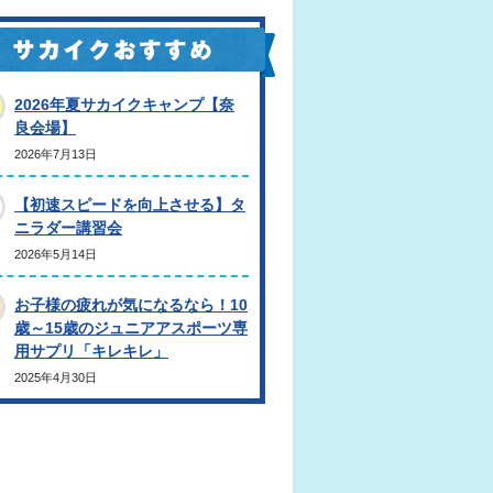
2026年夏サカイクキャンプ【奈
良会場】
2026年7月13日
【初速スピードを向上させる】タ
ニラダー講習会
2026年5月14日
お子様の疲れが気になるなら！10
歳～15歳のジュニアアスポーツ専
用サプリ「キレキレ」
2025年4月30日