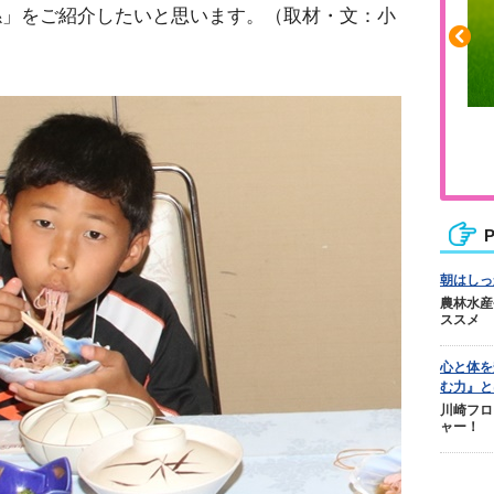
係」をご紹介したいと思います。（取材・文：小
ふくらはぎの張りや疲れに
ジュニアレッグリカバリー
P
朝はしっ
農林水産
ススメ
心と体を
む力』と
川崎フロ
ャー！