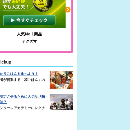
人気No.1商品
わかりやすい質問に沿っ
テクダマ
サカイクサッカーノ
ickup
かりごはんを食べよう！
省が提案する「和ごはん」の
安定させるために大切な『噛
は？
ンターレアカデミーにレクチ