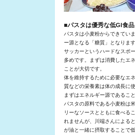
■パスタは優秀な低GI食品
パスタは小麦粉からできてい
ー源となる「糖質」となりま
サッカーというハードなスポ
多めです。まずは消費したエ
ことが大切です。
体を維持するために必要なエ
質などの栄養素は体の成長に
まずはエネルギー源であるこ
パスタの原料である小麦粉は
リーなソースとともに食べる
れませんが、川端さんによると
が油と一緒に摂取することで