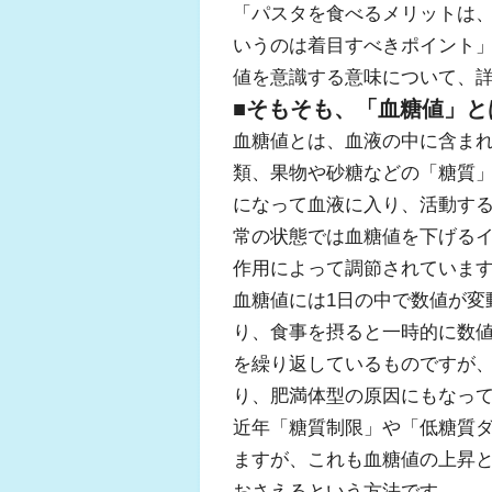
「パスタを食べるメリットは
いうのは着目すべきポイント
値を意識する意味について、
■
そもそも、「血糖値」と
血糖値とは、血液の中に含ま
類、果物や砂糖などの「糖質
になって血液に入り、活動す
常の状態では血糖値を下げる
作用によって調節されていま
血糖値には1日の中で数値が変
り、食事を摂ると一時的に数
を繰り返しているものですが
り、肥満体型の原因にもなっ
近年「糖質制限」や「低糖質
ますが、これも血糖値の上昇
おさえるという方法です。