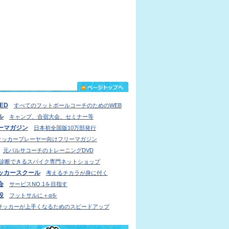
IED
すべてのフットボールコーチのためのWEB
ル
キャンプ、合宿大会、セミナー等
ーマガジン
日本初全国版10万部発行
サッカープレーヤー向けフリーマガジン
元バルサコーチのトレーニングDVD
診断できるスパイク専門ネットショップ
ッカースクール
考えるチカラが身に付く
会
サービスNO.1を目指す
設
フットサルに＋αを
サッカーが上手くなるためのスピードアップ