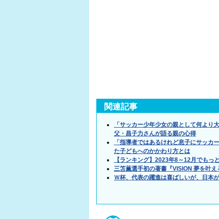
関連記事
「サッカー少年少女の親として何より
父・昌子力さんが語る親の心得
「指導者ではあるけれど息子にサッカー
た子どもへのかかわり方とは
【ランキング】2023年8～12月でもっ
三笘薫選手初の著書『VISION 夢を叶
Ｗ杯、代表の躍進は喜ばしいが、日本