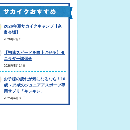
2026年夏サカイクキャンプ【奈
良会場】
2026年7月13日
【初速スピードを向上させる】タ
ニラダー講習会
2026年5月14日
お子様の疲れが気になるなら！10
歳～15歳のジュニアアスポーツ専
用サプリ「キレキレ」
2025年4月30日