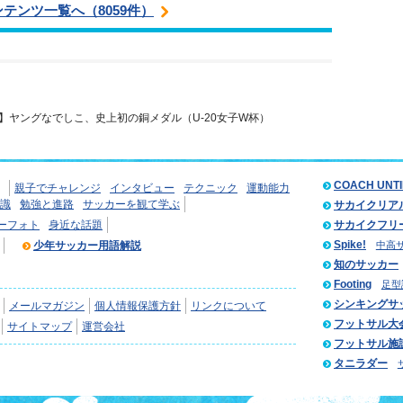
ンテンツ一覧へ（8059件）
】ヤングなでしこ、史上初の銅メダル（U-20女子W杯）
COACH UNT
親子でチャレンジ
インタビュー
テクニック
運動能力
識
勉強と進路
サッカーを観て学ぶ
サカイクリア
ーフォト
身近な話題
サカイクフリ
Spike!
少年サッカー用語解説
中高
知のサッカー
Footing
足型
シンキングサ
メールマガジン
個人情報保護方針
リンクについて
フットサル大
サイトマップ
運営会社
フットサル施
タニラダー