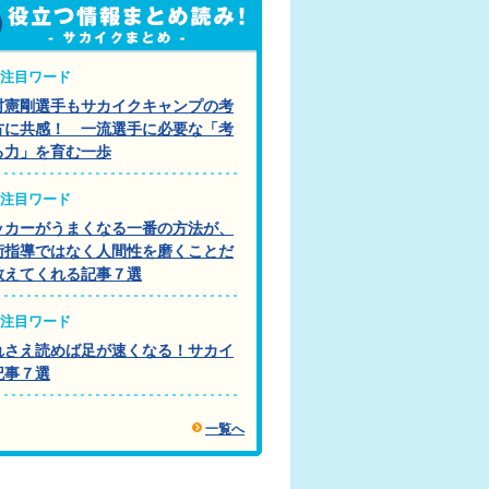
注目ワード
村憲剛選手もサカイクキャンプの考
方に共感！ 一流選手に必要な「考
る力」を育む一歩
注目ワード
ッカーがうまくなる一番の方法が、
術指導ではなく人間性を磨くことだ
教えてくれる記事７選
注目ワード
れさえ読めば足が速くなる！サカイ
記事７選
一覧へ