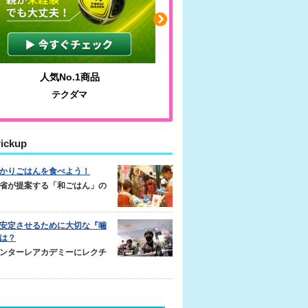
人気No.1商品
わかりやすい質問に沿っ
テクダマ
サカイクサッカーノ
ickup
かりごはんを食べよう！
省が提案する「和ごはん」の
安定させるために大切な『噛
は？
ンターレアカデミーにレクチ