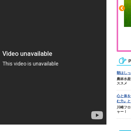
ふくらはぎの張りや疲れに
ジュニアレッグリカバリー
P
朝はしっ
農林水産
ススメ
心と体を
む力』と
川崎フロ
ャー！