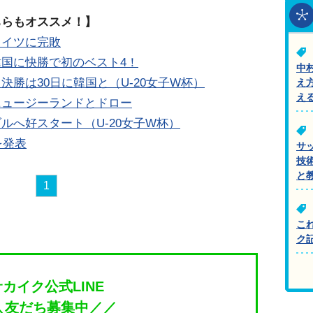
ちらもオススメ！】
ドイツに完敗
国に快勝で初のベスト4！
中
勝は30日に韓国と（U-20女子W杯）
え
え
ニュージーランドとドロー
ルへ好スタート（U-20女子W杯）
を発表
サ
技
と
1
こ
ク
サカイク公式LINE
＼友だち募集中／／